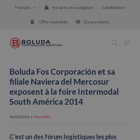
Skip
Français
Horaires de navigation
Candidature
to
content
Offre souhaitée
Espace clients
Boluda Fos Corporación et sa
filiale Naviera del Mercosur
exposent à la foire Intermodal
South América 2014
06/03/2014
|
Nouvelles
C’est un des fórum logistiques les plus