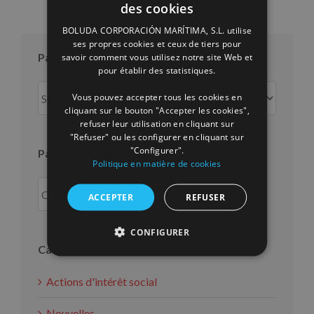
des cookies
SPANISH
BOLUDA CORPORACIÓN MARÍTIMA, S.L. utilise
ENGLISH
ses propres cookies et ceux de tiers pour
Par mois
savoir comment vous utilisez notre site Web et
FRENCH
pour établir des statistiques.
Par
Vous pouvez accepter tous les cookies en
mois
cliquant sur le bouton "Accepter les cookies",
refuser leur utilisation en cliquant sur
"Refuser" ou les configurer en cliquant sur
"Configurer".
Par an
Politique en matière de cookies
ACCEPTER
REFUSER
CONFIGURER
Catégories
Actions d'intérêt social
Nouvelles