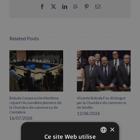
Facebook
X
LinkedIn
WhatsApp
Pinterest
Email
Related Posts
Boluda Corporación Marítima
Vicente Boluda Fos distingué
rejoint l’Assemblée plénière de
par la Chambre de commerce
la Chambre de commerce de
de Séville.
Cantabrie
12/06/2026
16/07/2026
×
Ce site Web utilise