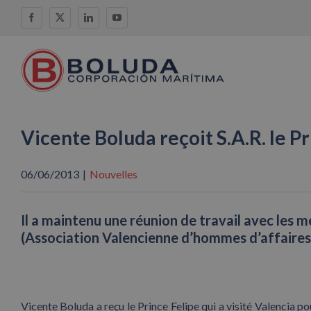
Skip
Facebook
X
LinkedIn
YouTube
to
content
Vicente Boluda reçoit S.A.R. le P
06/06/2013
|
Nouvelles
Il a maintenu une réunion de travail avec les
(Association Valencienne d’hommes d’affaires
Vicente Boluda a reçu le Prince Felipe qui a visité Valencia p