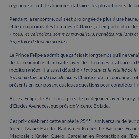
regroupe a cent des hommes d’affaires les plus influents de 
Pendant la rencontre, qui s’est prolongée de plus d’une heure,
et le compromis des hommes d’affaires, et en particulier des
« nous, les valenciens, sommes travailleurs, honnêtes, vaillants et
trajectoire de tout un peuple ».
Le Prince Felipe a admit que ça faisait longtemps qu’il ne vena
de la rencontre il a traité avec les hommes d’affaires d’
méditerranéen. Il a aussi détaché
« l’entraint et la vitalité de
travail en faveur de l’excellence »
. L’héritier de la couronne a 
présents en leur posant quelques questions pour compléter l’i
Après, Felipe de Borbon a présidé un déjeuner avec le jury 
d’Etudes Avancées, que préside Vicente Boluda.
ème
Ces prix célèbrent cette année le 25
anniversaire de leur c
furent: Manel Esteller Badosa en Recherche Basique; Franc
Médicale ; Xavier Querol Carceller en Protection de l’En