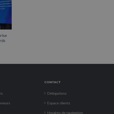
rise
rds
CONTACT
rs
Délégations
eneurs
Espace clients
Horaires de navigation