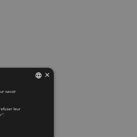
×
ur savoir
SPANISH
ENGLISH
refuser leur
FRENCH
r".