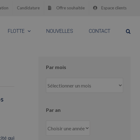
ation
Candidature
Offre souhaitée
Espace clients
FLOTTE
NOUVELLES
CONTACT
Par mois
Par
mois
os
Par an
ité qui