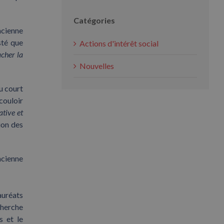
Catégories
ncienne
sté que
Actions d'intérêt social
acher la
Nouvelles
u court
couloir
ative et
ion des
ncienne
auréats
cherche
s et le