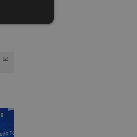
App
interest
Email