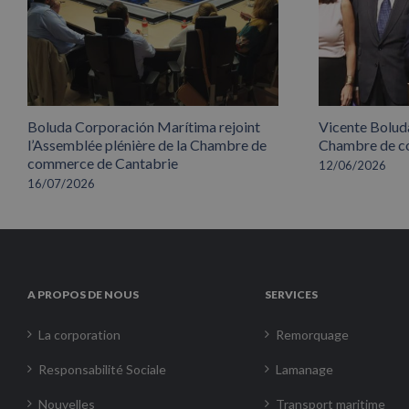
Boluda Corporación Marítima rejoint
Vicente Boluda
l’Assemblée plénière de la Chambre de
Chambre de co
commerce de Cantabrie
12/06/2026
16/07/2026
A PROPOS DE NOUS
SERVICES
La corporation
Remorquage
Responsabilité Sociale
Lamanage
Nouvelles
Transport maritime