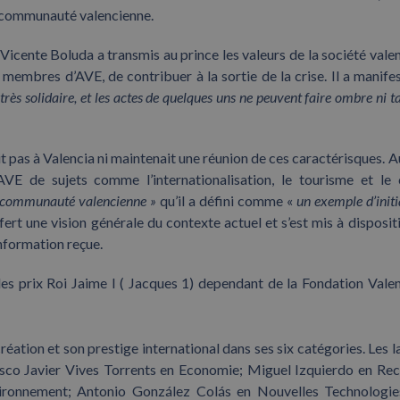
la communauté valencienne.
 Vicente Boluda a transmis au prince les valeurs de la société vale
 membres d’AVE, de contribuer à la sortie de la crise. Il a manife
 très solidaire, et les actes de quelques uns ne peuvent faire ombre ni t
it pas à Valencia ni maintenait une réunion de ces caractérisques. A
AVE de sujets comme l’internationalisation, le tourisme et le 
 la communauté valencienne »
qu’il a défini comme «
un exemple d’initi
offert une vision générale du contexte actuel et s’est mis à disposit
nformation reçue.
des prix Roi Jaime I ( Jacques 1) dependant de la Fondation Vale
réation et son prestige international dans ses six catégories. Les l
isco Javier Vives Torrents en Economie; Miguel Izquierdo en Re
vironnement; Antonio González Colás en Nouvelles Technologie