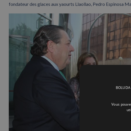
fondateur des glaces aux yaourts Llaollao, Pedro Espinosa Ma
BOLUDA C
Vous pouvez
ut