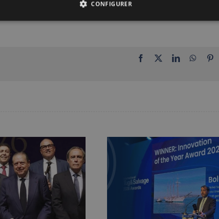
CONFIGURER
Facebook
X
LinkedIn
Whats
P