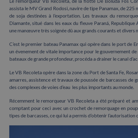
Le remorqueur VB Recoleta, de la flotte De Boluda Fos Corp
assista le MV Grand Rodosi, navire de tipe Panamax, de 225 m
de soja destinées à l’exportation. Les travaux du remorque
Diamante, situé dans les eaux du fleuve Paraná, Republique A
une manœuvre très soignée dû aux grands courants et divers
C’est le premier bateau Panamax qui opère dans le port de En
un évenement de vitale importance pour le gouvernement de c
bateaux de grande profondeur, procéda a drainer le canal d’ac
Le VB Recoleta opère dans la zone du Port de Santa Fe, Rosar
amarres, assistence et travaux de poussée de barcasses de gr
des complexes de voies d’eau les plus importants au monde.
Récemment le remorqueur VB Recoleta a été préparé et amél
comptant pour ceci avec un crochet de remorquage en poupe,
tipes de barcasses, ce qui lui a permis d’obtenir l’autorisati