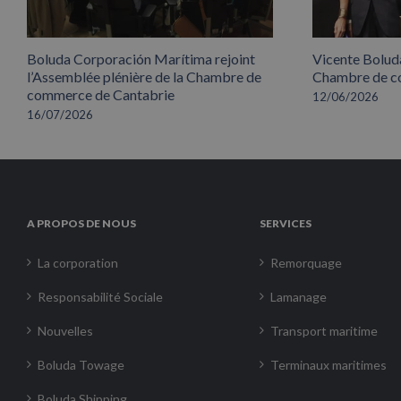
Boluda Corporación Marítima rejoint
Vicente Boluda
l’Assemblée plénière de la Chambre de
Chambre de co
commerce de Cantabrie
12/06/2026
16/07/2026
A PROPOS DE NOUS
SERVICES
La corporation
Remorquage
Responsabilité Sociale
Lamanage
Nouvelles
Transport maritime
Boluda Towage
Terminaux maritimes
Boluda Shipping