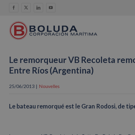
Skip
Facebook
X
LinkedIn
YouTube
to
content
Le remorqueur VB Recoleta remor
Entre Ríos (Argentina)
25/06/2013
|
Nouvelles
Le bateau remorqué est le Gran Rodosi, de ti