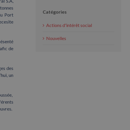
al S.A,
 tonnes
Catégories
du Port
ecesite
Actions d'intérêt social
Nouvelles
résenté
afic de
ges des
hui, un
oussée,
férents
euvres.