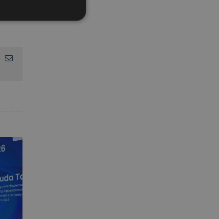
App
interest
Email