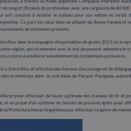
oración, à travers sa filiale argentine Compañía Marítima Austr
 de long et 28 pieds de profondeur, avec une cargaison de 40 000
ur ont consisté à assister le bateau pour son entrée et sortie 
rgentine. Ce port est situé dans un afluent du fleuve Paraná et n
 mouvements de sédiments présents.
tre Rios dans la compagne d’exportation de grains 2013, et a rep
ette région, qui récemment avec le but de pouvoir admettre le tr
cès comme à améliorer sensiblement les instalations portuaires.
io y Entre Ríos, et effectue des travaux d’accostage et de délarga
ains et minéraux dans la voie d’eau du Paraná/ Paraguay, aujourd’
iorer pour effectuer de façon optimale des travaux de tir et p
 et en proue d’un système de butoirs de poussée aptes pour dif
on de la Prefectura Naval Argentina pour effectuer ce genre de mano