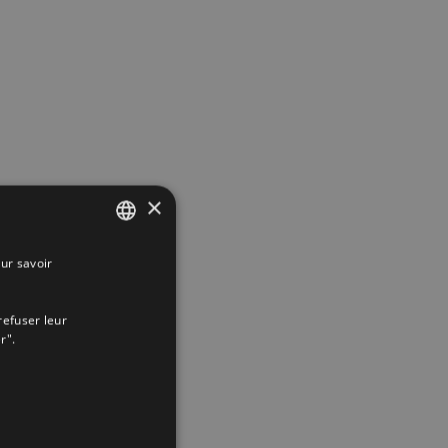
×
ur savoir
SPANISH
ENGLISH
refuser leur
FRENCH
r".