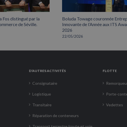
 Fos distingué par la
Boluda Towage couronnée Entrep
mmerce de Séville.
Innovante de l’Année aux ITS Awa
2026
22/05/2026
D’AUTRES ACTIVITÉS
FLOTTE
Consignataire
Remorqueu
Logistique
Porte-cont
Transitaire
Vedettes
Réparation de conteneurs
Transport terrestre (route et voie