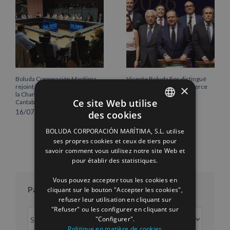
Boluda Corporación Marítima
Vicente Boluda Fos distingué
×
rejoint l’Assemblée plénière de
par la Chambre de commerce
la Chambre de commerce de
de Séville.
Ce site Web utilise
Cantabrie
12/06/2026
16/07/2026
des cookies
SPANISH
BOLUDA CORPORACIÓN MARÍTIMA, S.L. utilise
ENGLISH
ses propres cookies et ceux de tiers pour
savoir comment vous utilisez notre site Web et
FRENCH
pour établir des statistiques.
Vous pouvez accepter tous les cookies en
Par mois
cliquant sur le bouton "Accepter les cookies",
refuser leur utilisation en cliquant sur
"Refuser" ou les configurer en cliquant sur
Par
"Configurer".
mois
Politique en matière de cookies