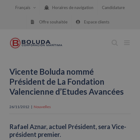
Skip
Français
Horaires de navigation
Candidature
to
content
Offre souhaitée
Espace clients
Vicente Boluda nommé
Président de La Fondation
Valencienne d’Etudes Avancées
26/11/2012
|
Nouvelles
Rafael Aznar, actuel Président, sera Vice-
président premier.