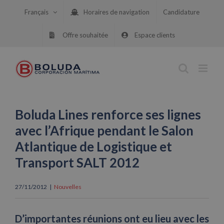
Skip
Français
Horaires de navigation
Candidature
to
content
Offre souhaitée
Espace clients
Boluda Lines renforce ses lignes
avec l’Afrique pendant le Salon
Atlantique de Logistique et
Transport SALT 2012
27/11/2012
|
Nouvelles
D’importantes réunions ont eu lieu avec les