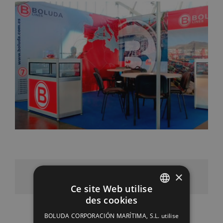
×
Facebook
X
LinkedIn
WhatsApp
Pinterest
Email
Ce site Web utilise
des cookies
SPANISH
BOLUDA CORPORACIÓN MARÍTIMA, S.L. utilise
ENGLISH