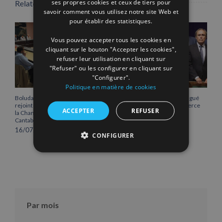
ses propres cookies et ceux de tiers pour
Related Posts
savoir comment vous utilisez notre site Web et
FRENCH
pour établir des statistiques.
Vous pouvez accepter tous les cookies en
cliquant sur le bouton "Accepter les cookies",
refuser leur utilisation en cliquant sur
"Refuser" ou les configurer en cliquant sur
"Configurer".
Politique en matière de cookies
Boluda Corporación Marítima
Vicente Boluda Fos distingué
rejoint l’Assemblée plénière de
par la Chambre de commerce
ACCEPTER
REFUSER
la Chambre de commerce de
de Séville.
Cantabrie
12/06/2026
16/07/2026
CONFIGURER
Par mois