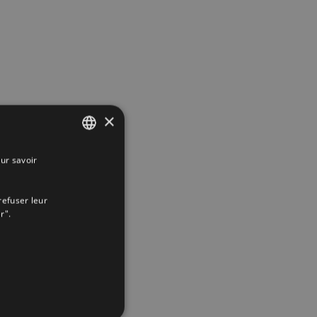
×
ur savoir
SPANISH
ENGLISH
refuser leur
FRENCH
r".