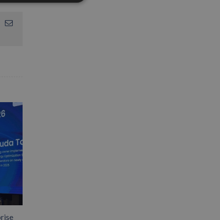
App
interest
Email
rise