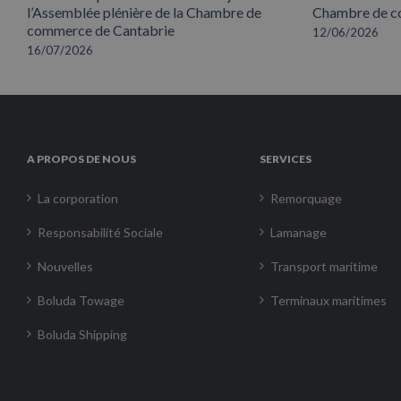
l’Assemblée plénière de la Chambre de
Chambre de co
commerce de Cantabrie
12/06/2026
16/07/2026
A PROPOS DE NOUS
SERVICES
La corporation
Remorquage
Responsabilité Sociale
Lamanage
Nouvelles
Transport maritime
Boluda Towage
Terminaux maritimes
Boluda Shipping