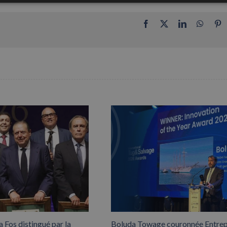
Facebook
X
LinkedIn
Whats
P
 Fos distingué par la
Boluda Towage couronnée Entrep