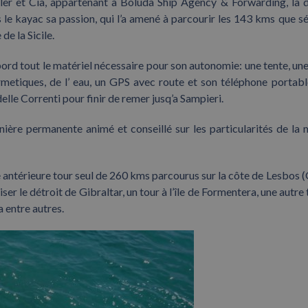
er et Cia, appartenant à Boluda Ship Agency & Forwarding, la d
le kayac sa passion, qui l’a amené à parcourir les 143 kms que s
de la Sicile.
ord tout le matériel nécessaire pour son autonomie: une tente, une
metiques, de l’ eau, un GPS avec route et son téléphone portabl
delle Correnti pour finir de remer jusq’a Sampieri.
ière permanente animé et conseillé sur les particularités de la 
antérieure tour seul de 260 kms parcourus sur la côte de Lesbos (
er le détroit de Gibraltar, un tour à l’île de Formentera, une autre 
a entre autres.