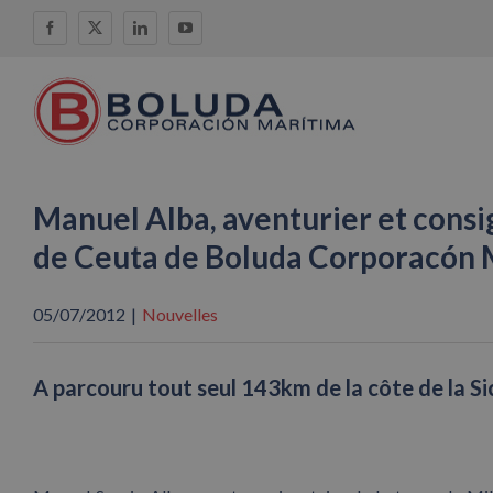
Skip
Facebook
X
LinkedIn
YouTube
to
content
Manuel Alba, aventurier et consi
de Ceuta de Boluda Corporacón 
05/07/2012
|
Nouvelles
A parcouru tout seul 143km de la côte de la Sic