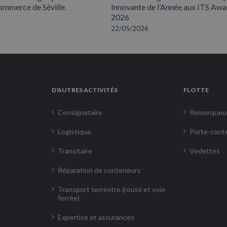
mmerce de Séville.
Innovante de l’Année aux ITS Awa
2026
22/05/2026
D’AUTRES ACTIVITÉS
FLOTTE
Consignataire
Remorqueu
Logistique
Porte-cont
Transitaire
Vedettes
Réparation de conteneurs
Transport terrestre (route et voie
ferrée)
Expertise et assurances