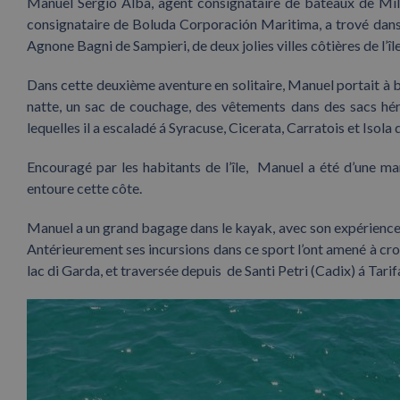
Manuel Sergio Alba, agent consignataire de bateaux de Mill
consignataire de Boluda Corporación Maritima, a trové dans 
Agnone Bagni de Sampieri, de deux jolies villes côtières de l’île 
Dans cette deuxième aventure en solitaire, Manuel portait à b
natte, un sac de couchage, des vêtements dans des sacs hér
lequelles il a escaladé á Syracuse, Cicerata, Carratois et Isola 
Encouragé par les habitants de l’île, Manuel a été d’une man
entoure cette côte.
Manuel a un grand bagage dans le kayak, avec son expérience 
Antérieurement ses incursions dans ce sport l’ont amené à crois
lac di Garda, et traversée depuis de Santi Petri (Cadix) á Tarif