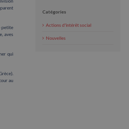
ivision
éparent
Catégories
Actions d'intérêt social
 petite
e, aves
Nouvelles
mer qui
Grèce).
tour au