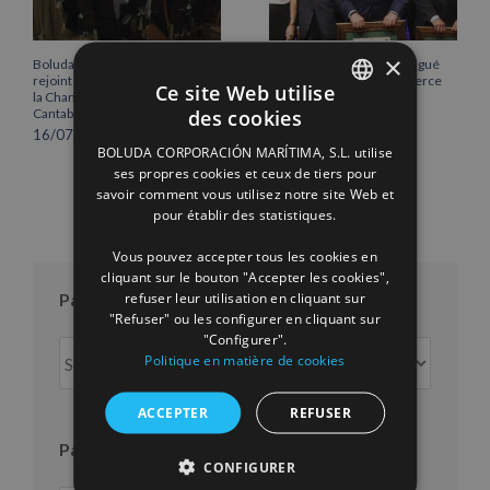
×
Boluda Corporación Marítima
Vicente Boluda Fos distingué
rejoint l’Assemblée plénière de
par la Chambre de commerce
Ce site Web utilise
la Chambre de commerce de
de Séville.
des cookies
Cantabrie
12/06/2026
SPANISH
16/07/2026
BOLUDA CORPORACIÓN MARÍTIMA, S.L. utilise
ENGLISH
ses propres cookies et ceux de tiers pour
savoir comment vous utilisez notre site Web et
FRENCH
pour établir des statistiques.
Vous pouvez accepter tous les cookies en
cliquant sur le bouton "Accepter les cookies",
refuser leur utilisation en cliquant sur
Par mois
"Refuser" ou les configurer en cliquant sur
"Configurer".
Par
Politique en matière de cookies
mois
ACCEPTER
REFUSER
Par an
CONFIGURER