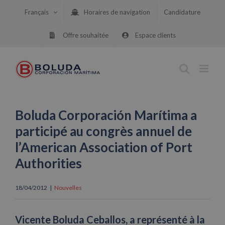
Skip
Français
Horaires de navigation
Candidature
to
content
Offre souhaitée
Espace clients
Boluda Corporación Marítima a
participé au congrès annuel de
l’American Association of Port
Authorities
18/04/2012
|
Nouvelles
Vicente Boluda Ceballos, a représenté à la