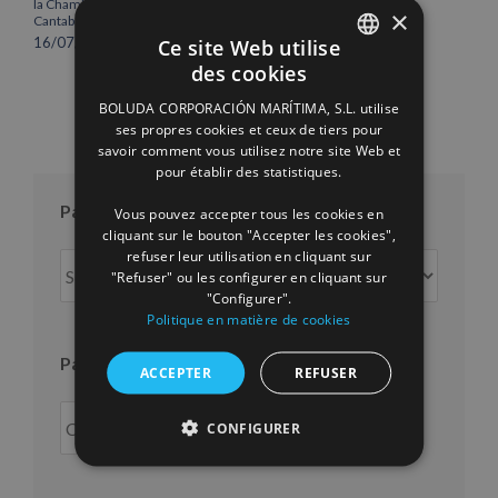
la Chambre de commerce de
de Séville.
×
Cantabrie
12/06/2026
16/07/2026
Ce site Web utilise
des cookies
SPANISH
BOLUDA CORPORACIÓN MARÍTIMA, S.L. utilise
ENGLISH
ses propres cookies et ceux de tiers pour
savoir comment vous utilisez notre site Web et
FRENCH
pour établir des statistiques.
Par mois
Vous pouvez accepter tous les cookies en
cliquant sur le bouton "Accepter les cookies",
refuser leur utilisation en cliquant sur
Par
"Refuser" ou les configurer en cliquant sur
mois
"Configurer".
Politique en matière de cookies
Par an
ACCEPTER
REFUSER
CONFIGURER