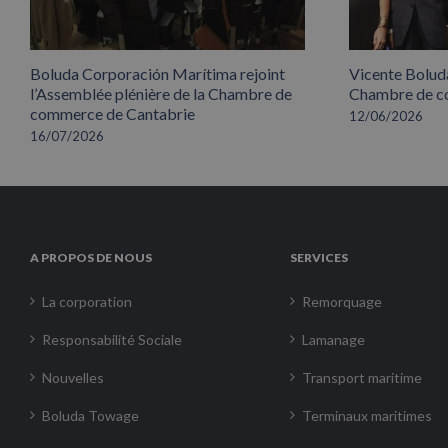
Boluda Corporación Marítima rejoint
Vicente Boluda
l’Assemblée plénière de la Chambre de
Chambre de co
commerce de Cantabrie
12/06/2026
16/07/2026
A PROPOS DE NOUS
SERVICES
La corporation
Remorquage
Responsabilité Sociale
Lamanage
Nouvelles
Transport maritime
Boluda Towage
Terminaux maritimes