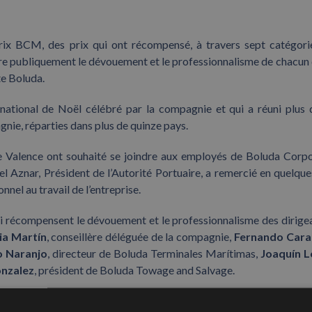
rix BCM, des prix qui ont récompensé, à travers sept catégori
tre publiquement le dévouement et le professionnalisme de chacun 
te Boluda.
rnational de Noël célébré par la compagnie et qui a réuni plus
gnie, réparties dans plus de quinze pays.
 de Valence ont souhaité se joindre aux employés de Boluda Corp
fael Aznar, Président de l’Autorité Portuaire, a remercié en quelqu
nnel au travail de l’entreprise.
ui récompensent le dévouement et le professionnalisme des dirige
cia Martín
, conseillère déléguée de la compagnie,
Fernando Cara
o Naranjo
, directeur de Boluda Terminales Marítimas,
Joaquín 
onzalez
, président de Boluda Towage and Salvage.
traité de l’Année
reçu par
Jorge Huete
, et un autre
Extraordina