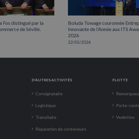
 Fos distingué par la
Boluda Towage couronnée Entrep
mmerce de Séville.
Innovante de l’Année aux ITS Awa
2026
22/05/2026
D’AUTRES ACTIVITÉS
FLOTTE
Consignataire
Remorqueu
Logistique
Porte-cont
Transitaire
Vedettes
Réparation de conteneurs