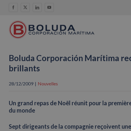
Skip
Facebook
X
LinkedIn
YouTube
to
content
Boluda Corporación Marítima re
brillants
28/12/2009
|
Nouvelles
Un grand repas de Noël réunit pour la premièr
du monde
Sept dirigeants de la compagnie reçoivent un