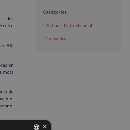
Catégories
es, des
Actions d'intérêt social
d’entre
Nouvelles
 de 200
oración
es mots
ants de
cciolo
,
Lozano
,
×
ire
qui