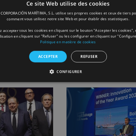
 l’Unión Naval Barcelona qui, selon Vicente Boluda, “a su surmon
Ce site Web utilise des cookies
ORPORACIÓN MARÍTIMA, S.L. utilise ses propres cookies et ceux de tiers po
comment vous utilisez notre site Web et pour établir des statistiques.
 accepter tous les cookies en cliquant sur le bouton "Accepter les cookies", 
ilisation en cliquant sur "Refuser" ou les configurer en cliquant sur "Configure
Facebook
X
LinkedIn
Whats
P
Politique en matière de cookies
ACCEPTER
REFUSER
CONFIGURER