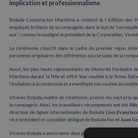
implication et professionnalisme
Boluda Corporación Marítima a célébré la I Edition des P
employés brillants de la compagnie, dans le but de “reconnaî
eux”, comme l’a souligné le président de la Corporation, Vicen
La cérémonie s’inscrit dans le cadre du premier repas inte
personnes originaires des différentes succursales de la compa
Aussi, les plus hauts représentants de l’Autorité Portuaire
Marítima durant la fête et offrir leur soutien à la firme. Ra
l’invitation à la cérémonie et a manifesté son soutien inconditio
Vicente Boluda, maître de cérémonie, a remis les sept prix q
la compagnie. Ainsi, les travailleurs récompensés ont été
Ali
directeur de lignes internationales de Boluda Lines,
Francisc
vice-président et conseiller délégué de Boluda Fos et
Juan G
Vicente Boluda a aussi remis deus prix spéciaux, un pour le
Re