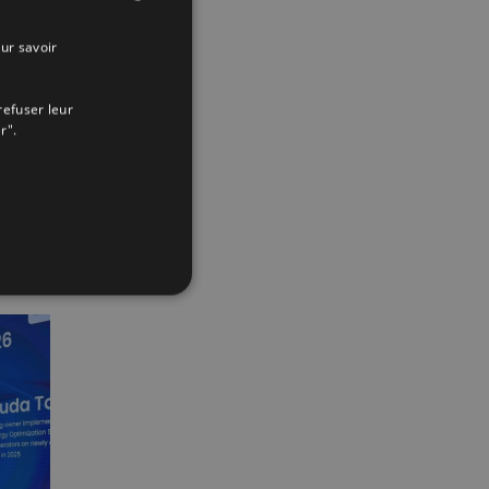
ter les
ur savoir
SPANISH
ENGLISH
refuser leur
FRENCH
r".
App
interest
Email