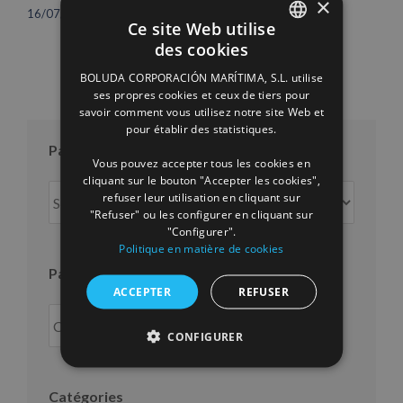
×
12/06/2026
16/07/2026
Ce site Web utilise
des cookies
SPANISH
BOLUDA CORPORACIÓN MARÍTIMA, S.L. utilise
ENGLISH
ses propres cookies et ceux de tiers pour
savoir comment vous utilisez notre site Web et
FRENCH
pour établir des statistiques.
Par mois
Vous pouvez accepter tous les cookies en
cliquant sur le bouton "Accepter les cookies",
Par
refuser leur utilisation en cliquant sur
mois
"Refuser" ou les configurer en cliquant sur
"Configurer".
Politique en matière de cookies
Par an
ACCEPTER
REFUSER
CONFIGURER
Catégories