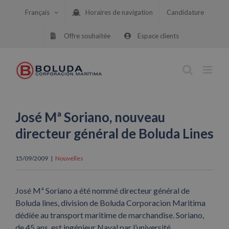
Skip
Français
Horaires de navigation
Candidature
to
content
Offre souhaitée
Espace clients
José Mª Soriano, nouveau
directeur général de Boluda Lines
15/09/2009
|
Nouvelles
José Mª Soriano a été nommé directeur général de
Boluda lines, division de Boluda Corporacion Maritima
dédíée au transport maritime de marchandise. Soriano,
de 45 ans, est ingénieur Naval par l’université