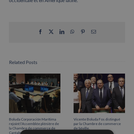
occidentale et en Amerique latine.
Facebook
X
LinkedIn
WhatsApp
Pinterest
Email
Related Posts
Boluda Corporación Marítima
Vicente Boluda Fos distingué
rejoint l’Assemblée plénière de
par la Chambre de commerce
la Chambre de commerce de
de Séville.
Cantabrie