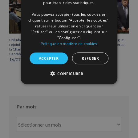
pour établir des statistiques.
Vous pouvez accepter tous les cookies en
cliquant sur le bouton "Accepter les cookies",
refuser leur utilisation en cliquant sur
"Refuser" ou les configurer en cliquant sur
"Configurer".
Boluda Corporación Marítima
Vicente Boluda Fos distingué
Politique en matière de cookies
rejoint l’Assemblée plénière de
par la Chambre de commerce
la Chambre de commerce de
de Séville.
Cantabrie
12/06/2026
ACCEPTER
REFUSER
16/07/2026
CONFIGURER
Par mois
Par
mois