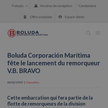
Skip
Français
Horaires de navigation
Candidature
to
content
Offre souhaitée
Espace clients
Boluda Corporación Marítima
fête le lancement du remorqueur
V.B. BRAVO
06/02/2009
|
Nouvelles
Cette embarcation qui fera partie de la
flotte de remorqueurs de la division