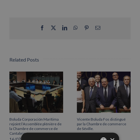
Facebook
X
LinkedIn
WhatsApp
Pinterest
Email
Related Posts
Boluda Corporación Marítima
Vicente Boluda Fos distingué
rejoint l’Assemblée plénière de
par la Chambre de commerce
la Chambre de commerce de
de Séville.
Cantabrie
12/06/2026
×
16/07/2026