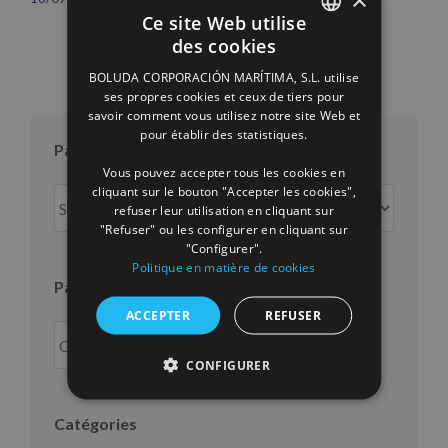
Ce site Web utilise
des cookies
SPANISH
BOLUDA CORPORACIÓN MARÍTIMA, S.L. utilise
ENGLISH
ses propres cookies et ceux de tiers pour
savoir comment vous utilisez notre site Web et
FRENCH
pour établir des statistiques.
Par mois
Vous pouvez accepter tous les cookies en
cliquant sur le bouton "Accepter les cookies",
Par
refuser leur utilisation en cliquant sur
mois
"Refuser" ou les configurer en cliquant sur
"Configurer".
Politique en matière de cookies
Par an
ACCEPTER
REFUSER
CONFIGURER
Catégories