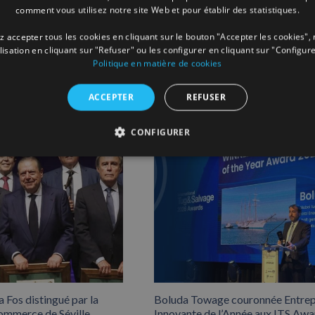
comment vous utilisez notre site Web et pour établir des statistiques.
Facebook
X
LinkedIn
Whats
P
 accepter tous les cookies en cliquant sur le bouton "Accepter les cookies", 
ilisation en cliquant sur "Refuser" ou les configurer en cliquant sur "Configure
Politique en matière de cookies
ACCEPTER
REFUSER
CONFIGURER
 Fos distingué par la
Boluda Towage couronnée Entrep
mmerce de Séville.
Innovante de l’Année aux ITS Awa