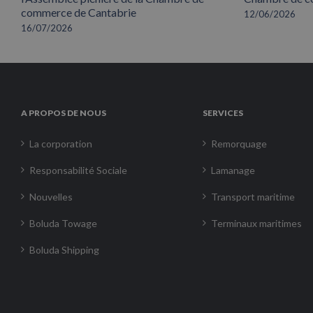
commerce de Cantabrie
12/06/2026
16/07/2026
A PROPOS DE NOUS
SERVICES
La corporation
Remorquage
Responsabilité Sociale
Lamanage
Nouvelles
Transport maritime
Boluda Towage
Terminaux maritimes
Boluda Shipping