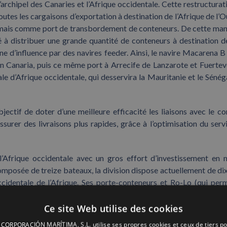
’archipel des Canaries et l’Afrique occidentale. Cette restructurat
outes les cargaisons d’exportation à destination de l’Afrique de l’O
rmais comme port de transbordement de conteneurs. De cette mani
 à distribuer une grande quantité de conteneurs à destination d
ne d’influence par des navires feeder. Ainsi, le navire Macarena B 
n Canaria, puis ce même port à Arrecife de Lanzarote et Fuertev
nale d’Afrique occidentale, qui desservira la Mauritanie et le Sénéga
ctif de doter d’une meilleure efficacité les liaisons avec le co
ssurer des livraisons plus rapides, grâce à l’optimisation du serv
l’Afrique occidentale avec un gros effort d’investissement en
composée de treize bateaux, la division dispose actuellement de dix
ccidentale de l’Afrique. Ses porte-conteneurs et Ro-Lo (qui per
4 000 TEU.
Ce site Web utilise des cookies
ORPORACIÓN MARÍTIMA, S.L. utilise ses propres cookies et ceux de tiers po