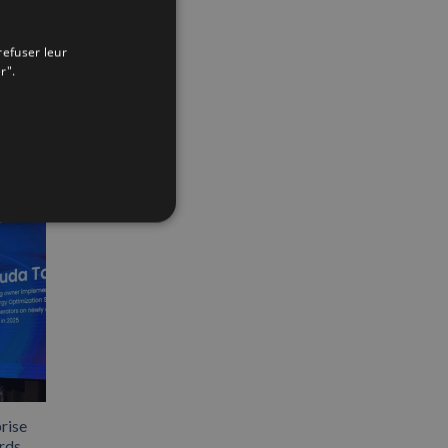
ENGLISH
App
interest
Email
refuser leur
FRENCH
r".
rise
rds