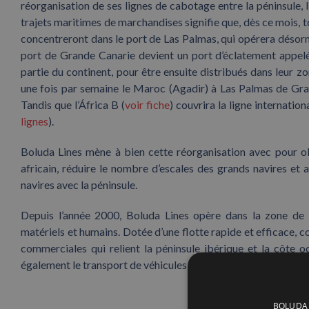
réorganisation de ses lignes de cabotage entre la péninsule, l
trajets maritimes de marchandises signifie que, dès ce mois, t
concentreront dans le port de Las Palmas, qui opérera déso
port de Grande Canarie devient un port d’éclatement appelé
partie du continent, pour être ensuite distribués dans leur zo
une fois par semaine le Maroc (Agadir) à Las Palmas de Gra
Tandis que l’África B (
voir fiche
) couvrira la ligne internatio
lignes
).
Boluda Lines mène à bien cette réorganisation avec pour obje
africain, réduire le nombre d’escales des grands navires et a
navires avec la péninsule.
Depuis l’année 2000, Boluda Lines opère dans la zone de 
matériels et humains. Dotée d’une flotte rapide et efficace, 
commerciales qui relient la péninsule ibérique et la côte o
également le transport de véhicules roulants) ont déplacé 31
BOLUDA C