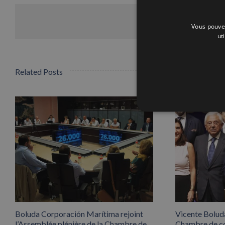
Vous pouvez
ut
Related Posts
Boluda Corporación Marítima rejoint
Vicente Boluda
l’Assemblée plénière de la Chambre de
Chambre de co