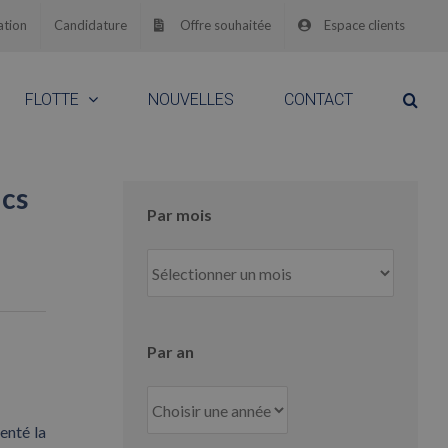
ation
Candidature
Offre souhaitée
Espace clients
FLOTTE
NOUVELLES
CONTACT
ics
Par mois
Par
mois
Par an
enté la