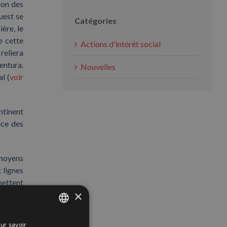
ion des
uest se
Catégories
ère, le
e cette
Actions d'intérêt social
reliera
entura.
Nouvelles
l (
voir
ntinent
ice des
 moyens
 lignes
mettent
×
ur savoir
SPANISH