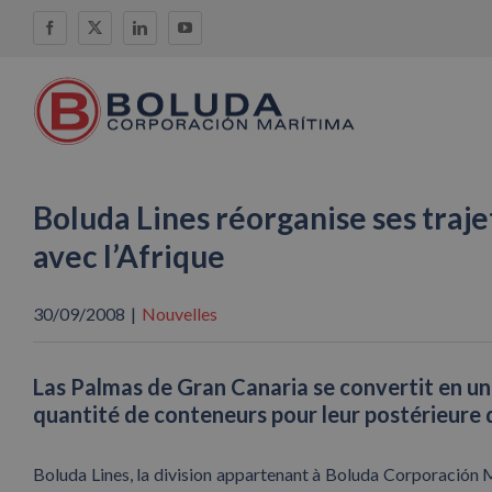
Skip
Facebook
X
LinkedIn
YouTube
to
content
Boluda Lines réorganise ses traje
avec l’Afrique
30/09/2008
|
Nouvelles
Las Palmas de Gran Canaria se convertit en u
quantité de conteneurs pour leur postérieure d
Boluda Lines, la division appartenant à Boluda Corporación 