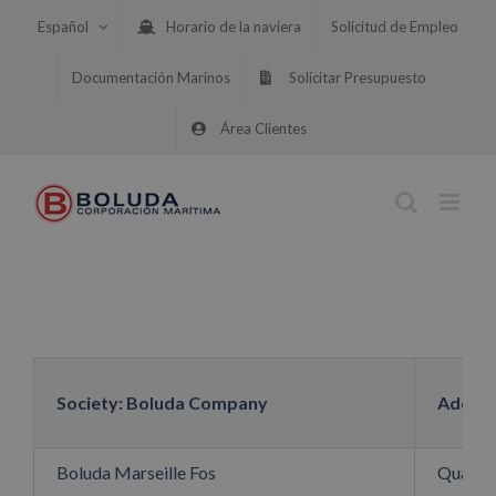
Saltar
Español
Horario de la naviera
Solicitud de Empleo
al
contenido
Documentación Marinos
Solicitar Presupuesto
Área Clientes
Society: Boluda Company
Addre
Boluda Marseille Fos
Quai de