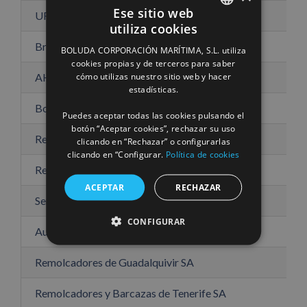
Ese sitio web
URAG International GmbH
utiliza cookies
SPANISH
Bremen Fighter Verwaltung GmbH
BOLUDA CORPORACIÓN MARÍTIMA, S.L. utiliza
ENGLISH
cookies propias y de terceros para saber
cómo utilizas nuestro sitio web y hacer
AHT Bremen Fighter GmbH & Co. KG
FRENCH
estadísticas.
Boluda Towage Germany BV (Hamburg)
Puedes aceptar todas las cookies pulsando el
botón “Aceptar cookies”, rechazar su uso
Remolcadores de Cartagena SA
clicando en “Rechazar” o configurarlas
clicando en “Configurar.
Política de cookies
Remolques del Mediterraneo SA
ACEPTAR
RECHAZAR
Servicios Auxiliares del Puerto SA
CONFIGURAR
Auxiliar Maritima de Sur SA
Remolcadores de Guadalquivir SA
Remolcadores y Barcazas de Tenerife SA