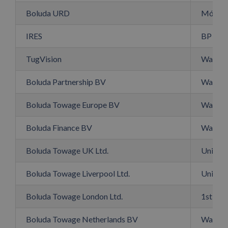
Boluda URD
Móle P.
IRES
BP 38 a
TugVision
Waalhav
Boluda Partnership BV
Waalhav
Boluda Towage Europe BV
Waalhav
Boluda Finance BV
Waalhav
Boluda Towage UK Ltd.
Unit 4
Boluda Towage Liverpool Ltd.
Unit 4
Boluda Towage London Ltd.
1st Flo
Boluda Towage Netherlands BV
Waalhav