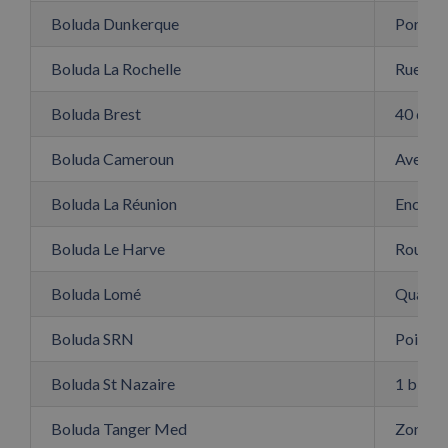
Boluda Dunkerque
Port 2
Boluda La Rochelle
Rue Da
Boluda Brest
40 quai
Boluda Cameroun
Avenue
Boluda La Réunion
Enceint
Boluda Le Harve
Route d
Boluda Lomé
Quai r
Boluda SRN
Point 
Boluda St Nazaire
1 bis d
Boluda Tanger Med
Zone Fr