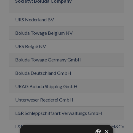
Society: Boluda Company
URS Nederland BV
Boluda Towage Belgium NV
URS België NV
Boluda Towage Germany GmbH
Boluda Deutschland GmbH
URAG Boluda Shipping GmbH
Unterweser Reederei GmbH
L&R Schleppschiffahrt Verwaltungs GmbH
L&R Lütgens & Reimers Schleppschiffahrt Gmb H&Co KG
×