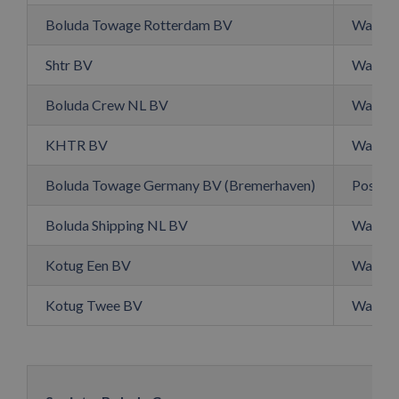
Boluda Towage Rotterdam BV
Waalhav
Shtr BV
Waalhav
Boluda Crew NL BV
Waalhav
KHTR BV
Waalhav
Boluda Towage Germany BV (Bremerhaven)
Postbu
Boluda Shipping NL BV
Waalhav
Kotug Een BV
Waalhav
Kotug Twee BV
Waalhav