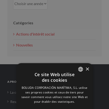
Catégories
Actions d'intérêt social
Nouvelles
×
Ce site Web utilise
des cookies
A PROPOS DE NOUS
SPANISH
BOLUDA CORPORACIÓN MARÍTIMA, S.L. utilise
ENGLISH
ses propres cookies et ceux de tiers pour
La corporation
savoir comment vous utilisez notre site Web et
FRENCH
pour établir des statistiques.
Responsabilité Sociale