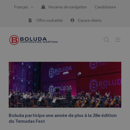
Skip
Français
Horaires de navigation
Candidature
to
content
Offre souhaitée
Espace clients
Boluda participe une année de plus à la 28e édition
du Temudas Fest