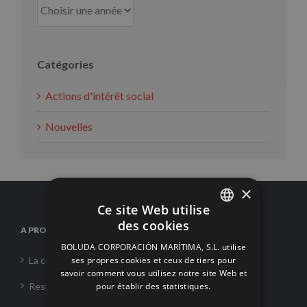
Catégories
Actions d'intérêt social
Nouvelles
×
Ce site Web utilise
des cookies
A PROPOS DE NOUS
SPANISH
BOLUDA CORPORACIÓN MARÍTIMA, S.L. utilise
ENGLISH
ses propres cookies et ceux de tiers pour
La corporation
savoir comment vous utilisez notre site Web et
FRENCH
pour établir des statistiques.
Responsabilité Sociale