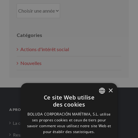
Catégories
Actions d'intérêt social
Nouvelles
×
Ce site Web utilise
des cookies
SPANISH
A PROPOS DE NOUS
BOLUDA CORPORACIÓN MARÍTIMA, S.L. utilise
ENGLISH
ses propres cookies et ceux de tiers pour
La corporation
savoir comment vous utilisez notre site Web et
FRENCH
pour établir des statistiques.
Responsabilité Sociale