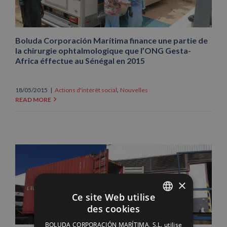
Boluda Corporación Marítima finance une partie de
la chirurgie ophtalmologique que l’ONG Gesta-
Africa éffectue au Sénégal en 2015
,
18/05/2015
|
Actions d'intérêt social
Nouvelles
READ MORE
×
Ce site Web utilise
des cookies
SPANISH
BOLUDA CORPORACIÓN MARÍTIMA, S.L. utilise