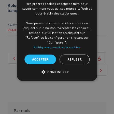
ENGLISH
ses propres cookies et ceux de tiers pour
Boluda Corporación Marítima collabore avec la
savoir comment vous utilisez notre site Web et
banque alimentaire
FRENCH
pour établir des statistiques.
Vous pouvez accepter tous les cookies en
,
19/12/2014
|
Actions d'intérêt social
Nouvelles
cliquant sur le bouton "Accepter les cookies",
READ MORE
refuser leur utilisation en cliquant sur
"Refuser" ou les configurer en cliquant sur
"Configurer".
Politique en matière de cookies
1
2
3
4
5
6
ACCEPTER
REFUSER
7
8
9
CONFIGURER
Par mois