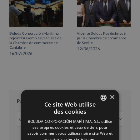
Boluda Corporación Marítima
Vicente Boluda Fos distingué
rejoint l’Assemblée plénière de
par la Chambre de commerce
la Chambre de commerce de
de Séville.
Cantabrie
12/06/2026
16/07/2026
×
Par mois
Ce site Web utilise
des cookies
SPANISH
Par
BOLUDA CORPORACIÓN MARÍTIMA, S.L. utilise
mois
ENGLISH
ses propres cookies et ceux de tiers pour
savoir comment vous utilisez notre site Web et
FRENCH
pour établir des statistiques.