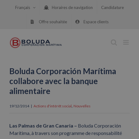
Skip
Français
Horaires de navigation
Candidature
to
content
Offre souhaitée
Espace clients
Boluda Corporación Marítima
collabore avec la banque
alimentaire
,
19/12/2014
|
Actions d'intérêt social
Nouvelles
Las Palmas de Gran Canaria –
Boluda Corporación
Marítima, à travers son programme de responsabilité