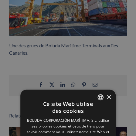
Une des grues de Boluda Maritime Terminals aux îles
Canaries.
Facebook
X
LinkedIn
WhatsApp
Pinterest
Email
×
Ce site Web utilise
des cookies
SPANISH
Related Posts
BOLUDA CORPORACIÓN MARÍTIMA, S.L. utilise
ENGLISH
ses propres cookies et ceux de tiers pour
savoir comment vous utilisez notre site Web et
FRENCH