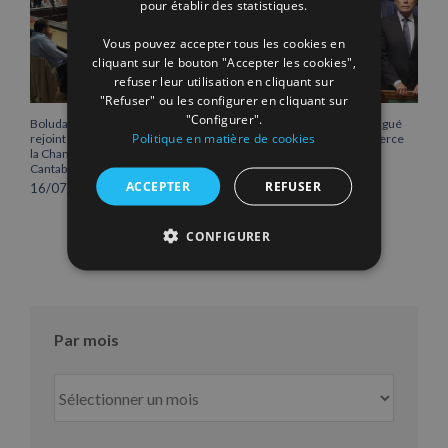
pour établir des statistiques.
Vous pouvez accepter tous les cookies en
cliquant sur le bouton "Accepter les cookies",
refuser leur utilisation en cliquant sur
"Refuser" ou les configurer en cliquant sur
"Configurer".
Boluda Corporación Marítima
Vicente Boluda Fos distingué
Politique en matière de cookies
rejoint l’Assemblée plénière de
par la Chambre de commerce
la Chambre de commerce de
de Séville.
Cantabrie
12/06/2026
ACCEPTER
REFUSER
16/07/2026
CONFIGURER
Par mois
Par
mois