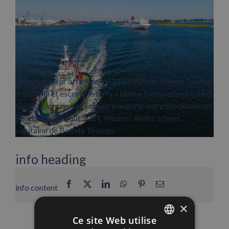
Le remorqueur offshore VB BREMEN de Boluda Towage
a accueilli et escorté le ferry « Hansa Destinations » d’AB
Gotland lors de son voyage inaugural entre Stockholm et
Rostock le 31 août 2021. Photos : André Scheel,
capitaine de Boluda Towage.
info heading
Facebook
X
LinkedIn
WhatsApp
Pinterest
Email
info content
×
Ce site Web utilise