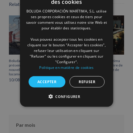
des cookies
Related Posts
SPANISH
BOLUDA CORPORACIÓN MARÍTIMA, S.L. utilise
ENGLISH
ses propres cookies et ceux de tiers pour
savoir comment vous utilisez notre site Web et
FRENCH
pour établir des statistiques.
Vous pouvez accepter tous les cookies en
cliquant sur le bouton "Accepter les cookies",
refuser leur utilisation en cliquant sur
"Refuser" ou les configurer en cliquant sur
Boluda Shipping renforce sa
Boluda Corporación Marítima
"Configurer".
présence ferroviaire avec la
rejoint l’Assemblée plénière de
Politique en matière de cookies
nouvelle identité visuelle de ses
la Chambre de commerce de
locomotives
Cantabrie
10/08/2026
16/07/2026
ACCEPTER
REFUSER
CONFIGURER
Par mois