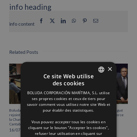
info heading
Facebook
X
LinkedIn
WhatsApp
Pinterest
Email
info content
Related Posts
×
Ce site Web utilise
des cookies
SPANISH
BOLUDA CORPORACIÓN MARÍTIMA, S.L. utilise
ENGLISH
ses propres cookies et ceux de tiers pour
savoir comment vous utilisez notre site Web et
FRENCH
pour établir des statistiques.
Boluda Corporación Marítima
Vicente Boluda Fos distingué
rejoint l’Assemblée plénière de
par la Chambre de commerce
la Chambre de commerce de
de Séville.
Vous pouvez accepter tous les cookies en
Cantabrie
12/06/2026
cliquant sur le bouton "Accepter les cookies",
16/07/2026
refuser leur utilisation en cliquant sur