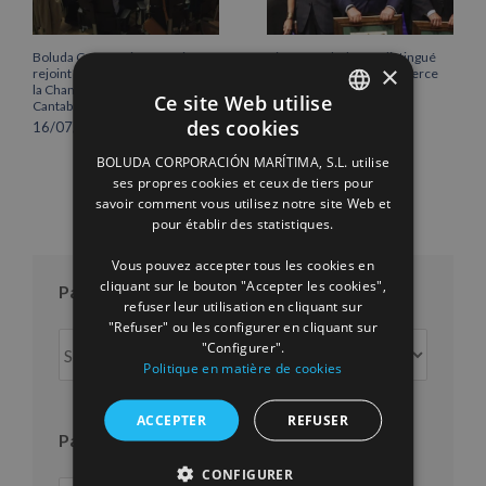
Boluda Corporación Marítima
Vicente Boluda Fos distingué
×
rejoint l’Assemblée plénière de
par la Chambre de commerce
la Chambre de commerce de
de Séville.
Ce site Web utilise
Cantabrie
12/06/2026
des cookies
16/07/2026
SPANISH
BOLUDA CORPORACIÓN MARÍTIMA, S.L. utilise
ENGLISH
ses propres cookies et ceux de tiers pour
savoir comment vous utilisez notre site Web et
FRENCH
pour établir des statistiques.
Vous pouvez accepter tous les cookies en
cliquant sur le bouton "Accepter les cookies",
Par mois
refuser leur utilisation en cliquant sur
"Refuser" ou les configurer en cliquant sur
Par
"Configurer".
mois
Politique en matière de cookies
ACCEPTER
REFUSER
Par an
CONFIGURER