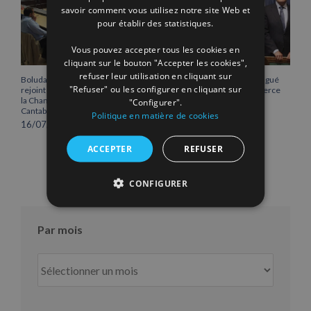
savoir comment vous utilisez notre site Web et
FRENCH
pour établir des statistiques.
Vous pouvez accepter tous les cookies en
cliquant sur le bouton "Accepter les cookies",
refuser leur utilisation en cliquant sur
Boluda Corporación Marítima
Vicente Boluda Fos distingué
"Refuser" ou les configurer en cliquant sur
rejoint l’Assemblée plénière de
par la Chambre de commerce
la Chambre de commerce de
de Séville.
"Configurer".
Cantabrie
12/06/2026
Politique en matière de cookies
16/07/2026
ACCEPTER
REFUSER
CONFIGURER
Par mois
Par
mois