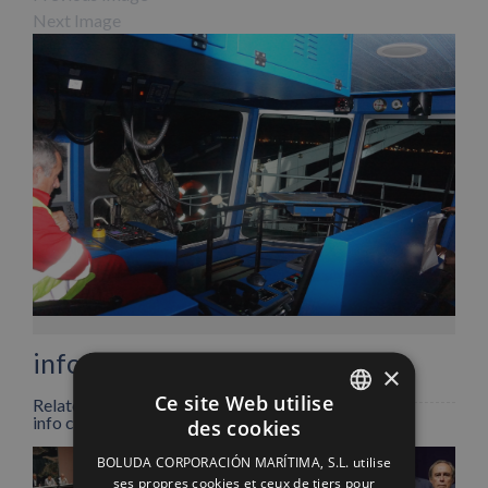
Next Image
Facebook
X
LinkedIn
WhatsApp
Pinterest
Email
info heading
×
Ce site Web utilise
Related Posts
info content
des cookies
SPANISH
BOLUDA CORPORACIÓN MARÍTIMA, S.L. utilise
ENGLISH
ses propres cookies et ceux de tiers pour