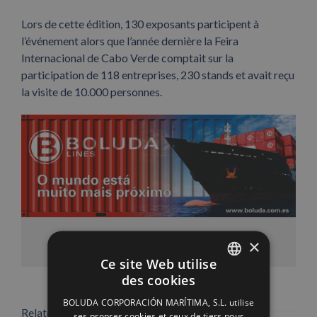
Lors de cette édition, 130 exposants participent à
l’événement alors que l’année dernière la Feira
Internacional de Cabo Verde comptait sur la
participation de 118 entreprises, 230 stands et avait reçu
la visite de 10.000 personnes.
Facebook
X
LinkedIn
WhatsApp
Pinterest
Email
×
Ce site Web utilise
des cookies
SPANISH
BOLUDA CORPORACIÓN MARÍTIMA, S.L. utilise
ENGLISH
Related Posts
ses propres cookies et ceux de tiers pour