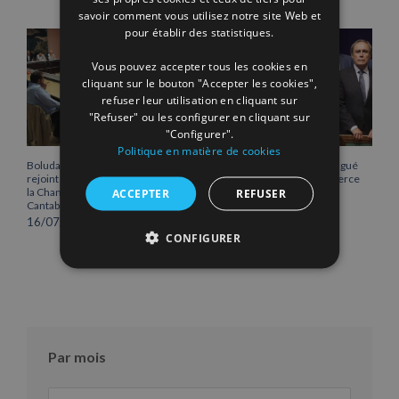
savoir comment vous utilisez notre site Web et
FRENCH
pour établir des statistiques.
Vous pouvez accepter tous les cookies en
cliquant sur le bouton "Accepter les cookies",
refuser leur utilisation en cliquant sur
"Refuser" ou les configurer en cliquant sur
"Configurer".
Politique en matière de cookies
Boluda Corporación Marítima
Vicente Boluda Fos distingué
rejoint l’Assemblée plénière de
par la Chambre de commerce
la Chambre de commerce de
de Séville.
ACCEPTER
REFUSER
Cantabrie
12/06/2026
16/07/2026
CONFIGURER
Par mois
Par