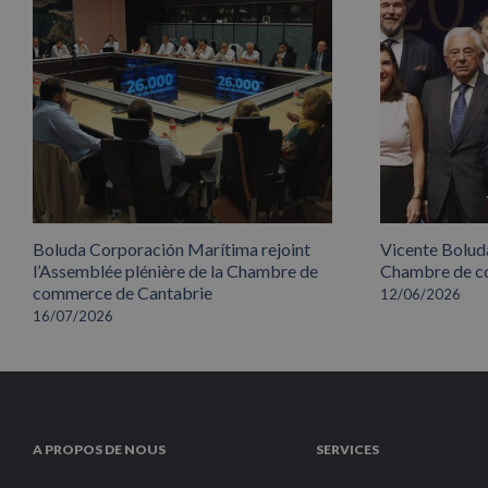
Boluda Corporación Marítima rejoint
Vicente Boluda
l’Assemblée plénière de la Chambre de
Chambre de co
commerce de Cantabrie
12/06/2026
16/07/2026
A PROPOS DE NOUS
SERVICES