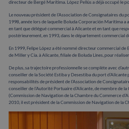
directeur de Bergé Marítima. López Pellús a déjà occupé le po
Le nouveau président de l’Association de Consignataires du po
1998, année lors de laquelle Boluda Corporación Marítima a acqu
en tant que délégué commercial à Alicante et en tant que respo
postérieurement, en 1993, dans le département commercial de 
En 1999, Felipe López a été nommé directeur commercial de Bolu
de Miller y Cía. à Alicante, filiale de Boluda Lines, pour réalise
De plus, sa trajectoire professionnelle se complète avec d’aut
conseiller de la Société Estiba y Desestiba du port d’Alicante
responsabilités de président de l’Association de Consignataire
conseiller de l’Autorité Portuaire d’Alicante, de membre de 
(Commission de Navigation de la Chambre du Commerce d’Al
2010, il est président de la Commission de Navigation de la