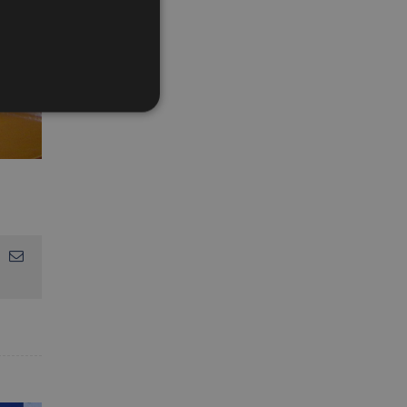
App
interest
Email