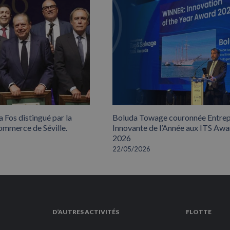
 Fos distingué par la
Boluda Towage couronnée Entrep
mmerce de Séville.
Innovante de l’Année aux ITS Awa
2026
22/05/2026
D’AUTRES ACTIVITÉS
FLOTTE