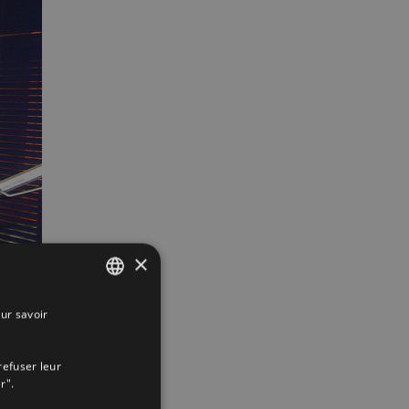
×
ur savoir
SPANISH
ENGLISH
refuser leur
FRENCH
r".