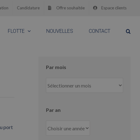
ation
Candidature
Offre souhaitée
Espace clients
FLOTTE
NOUVELLES
CONTACT
Par mois
Par
mois
Par an
du port