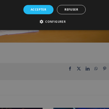
ACCEPTER
REFUSER
CONFIGURER
Facebook
X
LinkedIn
Whats
P