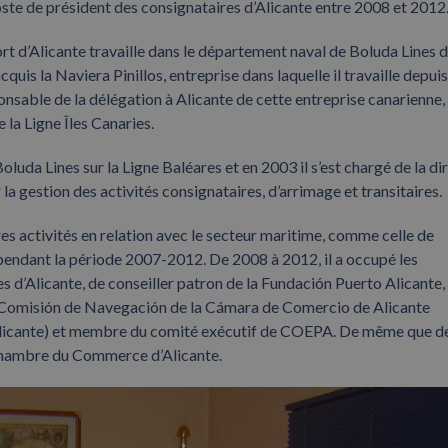
ste de président des consignataires d’Alicante entre 2008 et 2012
rt d’Alicante travaille dans le département naval de Boluda Lines 
is la Naviera Pinillos, entreprise dans laquelle il travaille depui
nsable de la délégation à Alicante de cette entreprise canarienne,
la Ligne Îles Canaries.
da Lines sur la Ligne Baléares et en 2003 il s’est chargé de la di
r la gestion des activités consignataires, d’arrimage et transitaires.
res activités en relation avec le secteur maritime, comme celle de
 pendant la période 2007-2012. De 2008 à 2012, il a occupé les
s d’Alicante, de conseiller patron de la Fundación Puerto Alicante,
la Comisión de Navegación de la Cámara de Comercio de Alicante
icante) et membre du comité exécutif de COEPA. De même que d
 Chambre du Commerce d’Alicante.