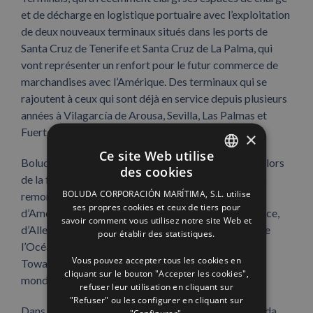
et de décharge en logistique portuaire avec l’exploitation
de deux nouveaux terminaux situés dans les ports de
Santa Cruz de Tenerife et Santa Cruz de La Palma, qui
vont représenter un renfort pour le futur commerce de
marchandises avec l’Amérique. Des terminaux qui se
rajoutent à ceux qui sont déjà en service depuis plusieurs
années à Vilagarcía de Arousa, Sevilla, Las Palmas et
Fuerteventura.
×
Ce site Web utilise
Boluda Corporación Marítima a également exposé, lors
des cookies
SPANISH
de la foire Intermodal, sa large flotte de près de 250
BOLUDA CORPORACIÓN MARÍTIMA, S.L. utilise
remorqueurs répartis dans les principaux ports
ENGLISH
ses propres cookies et ceux de tiers pour
d’Amérique Latine, des Caraïbes, d’Espagne, de France,
savoir comment vous utilisez notre site Web et
FRENCH
d’Allemagne, de la côte occidentale de l’Afrique et de
pour établir des statistiques.
l’Océan Indien. D’ailleurs, son département Boluda
Vous pouvez accepter tous les cookies en
Towage and Salvage est la deuxième compagnie du
cliquant sur le bouton "Accepter les cookies",
monde en services de remorquage.
refuser leur utilisation en cliquant sur
"Refuser" ou les configurer en cliquant sur
Dans son plan d’expansion en Amérique Latine, Boluda