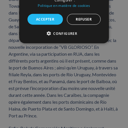
"Configurer".
Politique en matière de cookies
Towage and Salvage a exposé ses bases d’opérations
dans les ports mexicains d’Ensenada, de Costa Azul, de
ACCEPTER
REFUSER
Guaymas, de Mazatlán, de Tampico, de Coatzacoalcos,
de Salina Cruz, de Manzanillo et d’Altamira. Au Pérou,
dans les ports de Salaverry et de Bayóvar, là où le
CONFIGURER
département continuera à renforcer sa présence avec la
nouvelle incorporation de “VB GLORIOSO”. En
Argentine, via sa participation en RUA, dans les
différents ports argentins où il est présent, comme dans
le port de Buenos Aires ; ainsi qu’en Uruguay, à travers sa
filiale Reyla, dans les ports de Río Uruguay, Montevideo
et Fray Bentos, et au Panamá, dans le port de Balboa, où
est prévue l’incorporation d’au moins une nouvelle unité
durant cette année. Dans les Caraïbes, la compagnie
opère également dans les ports dominicains de Río
Haina, de Puerto Plata et de Santo Domingo, et à Haïti, à
Port au Prince.