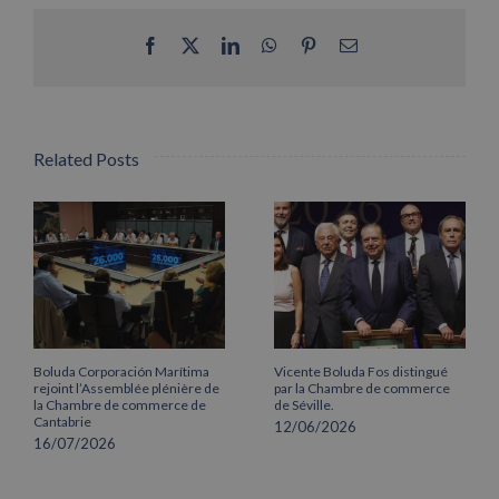
Facebook
X
LinkedIn
WhatsApp
Pinterest
Email
Related Posts
Boluda Corporación Marítima
Vicente Boluda Fos distingué
rejoint l’Assemblée plénière de
par la Chambre de commerce
la Chambre de commerce de
de Séville.
Cantabrie
12/06/2026
16/07/2026