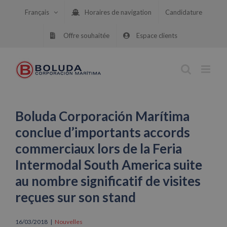
Skip
Français
Horaires de navigation
Candidature
to
content
Offre souhaitée
Espace clients
Boluda Corporación Marítima
conclue d’importants accords
commerciaux lors de la Feria
Intermodal South America suite
au nombre significatif de visites
reçues sur son stand
16/03/2018
|
Nouvelles