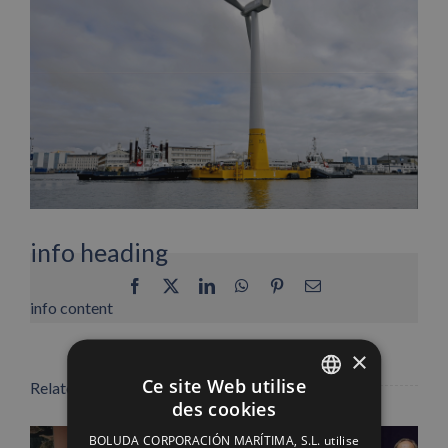
info heading
Facebook
X
LinkedIn
WhatsApp
Pinterest
Email
info content
×
Ce site Web utilise
Related Posts
des cookies
SPANISH
BOLUDA CORPORACIÓN MARÍTIMA, S.L. utilise