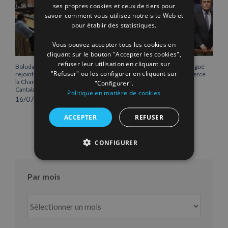
ENGLISH
ses propres cookies et ceux de tiers pour
savoir comment vous utilisez notre site Web et
FRENCH
pour établir des statistiques.
Vous pouvez accepter tous les cookies en
cliquant sur le bouton "Accepter les cookies",
refuser leur utilisation en cliquant sur
Boluda Corporación Marítima
Vicente Boluda Fos distingué
"Refuser" ou les configurer en cliquant sur
rejoint l’Assemblée plénière de
par la Chambre de commerce
la Chambre de commerce de
de Séville.
"Configurer".
Cantabrie
12/06/2026
Politique en matière de cookies
16/07/2026
ACCEPTER
REFUSER
CONFIGURER
Par mois
Par
mois