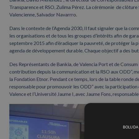
Transparence et RSO, Zulima Pérez. La cérémonie de clôture f
Valencienne, Salvador Navarrro.
Dans le contexte de l’Agenda 2030, Il faut signaler que la comm
les organisations et de tous les groupes d’intérêts afin de g
septembre 2015 afin d’éradiquer la pauvreté, de protéger la pla
agenda de développement durable. Chaque objectif a des buts 
Des Représentants de Bankia, de Valencia Port et de Consum 
contribution depuis la communication et la RSO aux ODD”, mo
la Fondation Etnor. Pendant ce temps, lors de la table ronde d
responsable pour promouvoir les ODD” avec la participation d
Valence et l’Université Jaume I, avec Jaume Fons, responsable
BOLUDA C