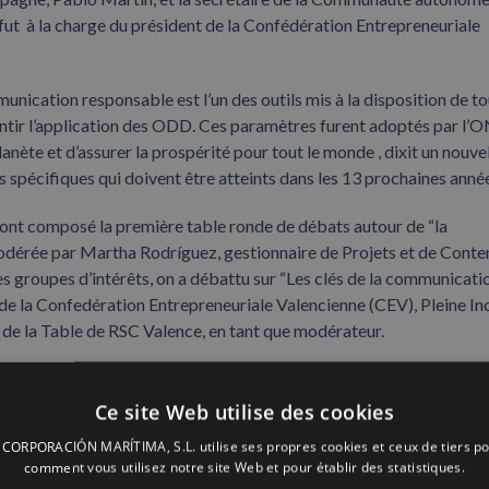
ut à la charge du président de la Confédération Entrepreneuriale
unication responsable est l’un des outils mis à la disposition de t
arantir l’application des ODD. Ces paramètres furent adoptés par l
nète et d’assurer la prospérité pour tout le monde , dixit un nouve
spécifiques qui doivent être atteints dans les 13 prochaines anné
ont composé la première table ronde de débats autour de “la
dérée par Martha Rodríguez, gestionnaire de Projets et de Conte
es groupes d’intérêts, on a débattu sur “Les clés de la communicati
e la Confedération Entrepreneuriale Valencienne (CEV), Pleine In
 de la Table de RSC Valence, en tant que modérateur.
Ce site Web utilise des cookies
ORPORACIÓN MARÍTIMA, S.L. utilise ses propres cookies et ceux de tiers po
comment vous utilisez notre site Web et pour établir des statistiques.