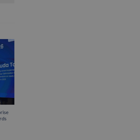
rise
rds