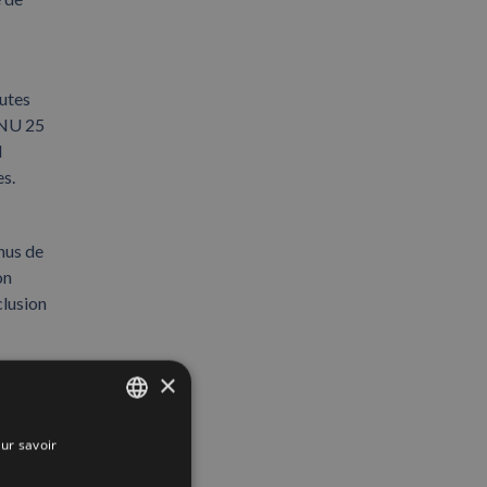
outes
’ONU 25
l
es.
nus de
on
clusion
×
ur savoir
SPANISH
ENGLISH