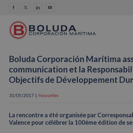
Skip
Facebook
X
LinkedIn
YouTube
to
content
Boluda Corporación Marítima assis
communication et la Responsabili
Objectifs de Développement Dura
31/05/2017
|
Nouvelles
La rencontre a été organisée par Corresponsabl
Valence pour célébrer la 100ème édition de s