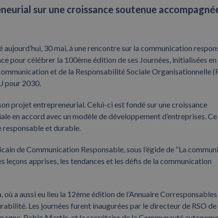
eneurial sur une croissance soutenue accompagné
aujourd’hui, 30 mai, à une rencontre sur la communication respon
ce pour célébrer la 100ème édition de ses Journées, initialisées en
 communication et de la Responsabilité Sociale Organisationnelle 
U pour 2030.
n projet entrepreneurial. Celui-ci est fondé sur une croissance
iale en accord avec un modèle de développement d’entreprises. Ce
ue responsable et durable.
éricain de Communication Responsable, sous l’égide de “La commun
s leçons apprises, les tendances et les défis de la communication
a, où a aussi eu lieu la 12ème édition de l’Annuaire Corresponsable
rabilité. Les journées furent inaugurées par le directeur de RSO de
spagne, Pablo Martín, et la secrétaire de la Communauté autonome