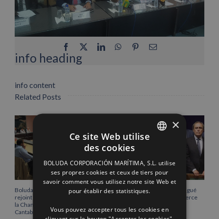
Facebook
X
LinkedIn
WhatsApp
Pinterest
Email
info heading
info content
Related Posts
×
Ce site Web utilise
des cookies
SPANISH
BOLUDA CORPORACIÓN MARÍTIMA, S.L. utilise
ENGLISH
ses propres cookies et ceux de tiers pour
savoir comment vous utilisez notre site Web et
FRENCH
pour établir des statistiques.
Boluda Corporación Marítima
Vicente Boluda Fos distingué
rejoint l’Assemblée plénière de
par la Chambre de commerce
la Chambre de commerce de
de Séville.
Vous pouvez accepter tous les cookies en
Cantabrie
12/06/2026
cliquant sur le bouton "Accepter les cookies",