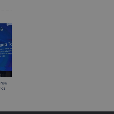
rise
rds