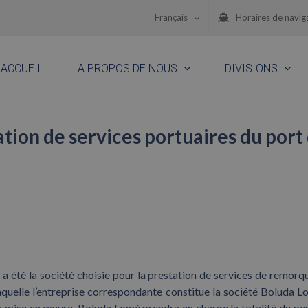
Français
Horaires de navig
ACCUEIL
A PROPOS DE NOUS
DIVISIONS
tion de services portuaires du port
a été la société choisie pour la prestation de services de remorq
quelle l’entreprise correspondante constitue la société Boluda L
 sa mise en œuvre, Boluda Lomé prendra en charge la totalité du pe