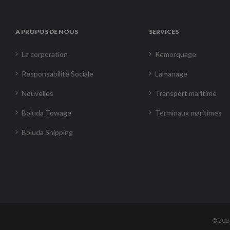
A PROPOS DE NOUS
SERVICES
La corporation
Remorquage
Responsabilité Sociale
Lamanage
Nouvelles
Transport maritime
Boluda Towage
Terminaux maritimes
Boluda Shipping
©
202