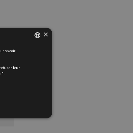
×
ur savoir
SPANISH
ENGLISH
refuser leur
FRENCH
r".
App
interest
Email