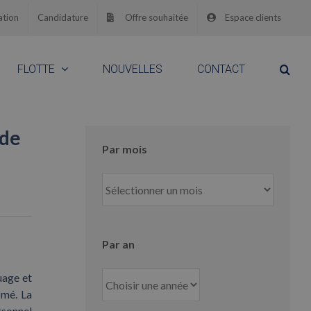
ation
Candidature
Offre souhaitée
Espace clients
FLOTTE
NOUVELLES
CONTACT
 de
Par mois
Par
mois
Par an
uage et
omé. La
rsonnel