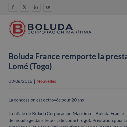
Skip
Facebook
X
LinkedIn
YouTube
to
content
Boluda France remporte la presta
Lomé (Togo)
03/08/2016
|
Nouvelles
La concession est octroyée pour 20 ans
La filiale de Boluda Corporación Marítima – Boluda France – 
de mouillage dans le port de Lomé (Togo). Prestation pour la
concession, en exclusivité, sera d’une durée de 20 ans. Pour