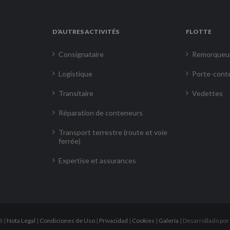
D’AUTRES ACTIVITÉS
FLOTTE
Consignataire
Remorqueu
Logistique
Porte-cont
Transitaire
Vedettes
Réparation de conteneurs
Transport terrestre (route et voie
ferrée)
Expertise et assurances
6 |
Nota Legal
|
Condiciones de Uso
|
Privacidad
|
Cookies
|
Galería
| Desarrollado por