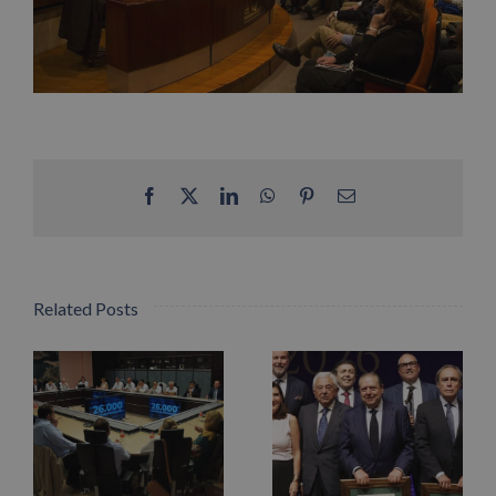
Facebook
X
LinkedIn
WhatsApp
Pinterest
Email
Related Posts