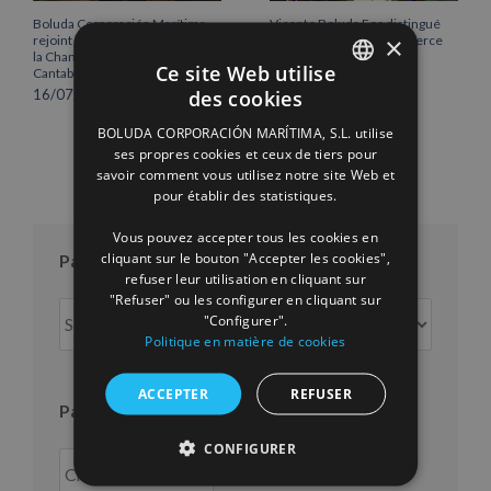
Boluda Corporación Marítima
Vicente Boluda Fos distingué
×
rejoint l’Assemblée plénière de
par la Chambre de commerce
la Chambre de commerce de
de Séville.
Ce site Web utilise
Cantabrie
12/06/2026
des cookies
16/07/2026
SPANISH
BOLUDA CORPORACIÓN MARÍTIMA, S.L. utilise
ENGLISH
ses propres cookies et ceux de tiers pour
savoir comment vous utilisez notre site Web et
FRENCH
pour établir des statistiques.
Vous pouvez accepter tous les cookies en
cliquant sur le bouton "Accepter les cookies",
Par mois
refuser leur utilisation en cliquant sur
"Refuser" ou les configurer en cliquant sur
Par
"Configurer".
mois
Politique en matière de cookies
ACCEPTER
REFUSER
Par an
CONFIGURER