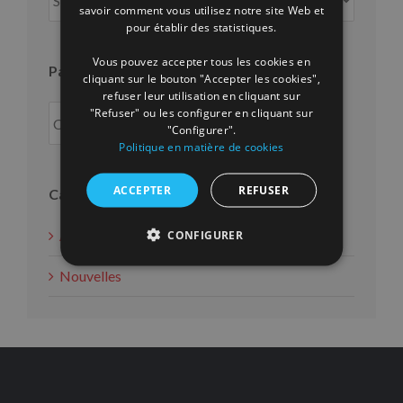
mois
savoir comment vous utilisez notre site Web et
FRENCH
pour établir des statistiques.
Vous pouvez accepter tous les cookies en
Par an
cliquant sur le bouton "Accepter les cookies",
refuser leur utilisation en cliquant sur
"Refuser" ou les configurer en cliquant sur
"Configurer".
Politique en matière de cookies
ACCEPTER
REFUSER
Catégories
Actions d'intérêt social
CONFIGURER
Nouvelles