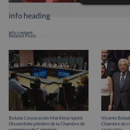
info heading
info content
Related Posts
Boluda Corporación Marítima rejoint
Vicente Boluda
l’Assemblée plénière de la Chambre de
Chambre de co
commerce de Cantabrie
12/06/2026