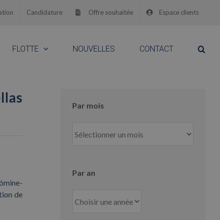
ation
Candidature
Offre souhaitée
Espace clients
FLOTTE
NOUVELLES
CONTACT
llas
Par mois
Par
mois
Par an
Dómine-
tion de