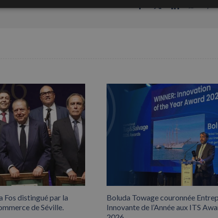
Facebook
X
LinkedIn
Whats
P
 Fos distingué par la
Boluda Towage couronnée Entrep
mmerce de Séville.
Innovante de l’Année aux ITS Awa
2026