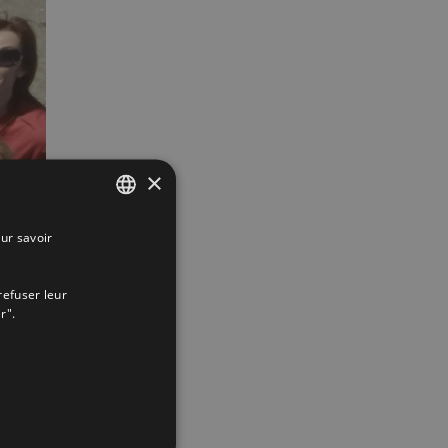
×
ur savoir
SPANISH
ENGLISH
refuser leur
FRENCH
r".