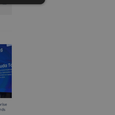
App
interest
Email
rise
rds