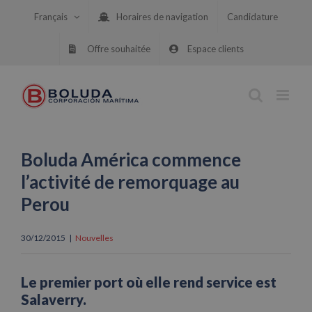
Skip
Français
Horaires de navigation
Candidature
to
content
Offre souhaitée
Espace clients
Boluda América commence
l’activité de remorquage au
Perou
30/12/2015
|
Nouvelles
Le premier port où elle rend service est
Salaverry.