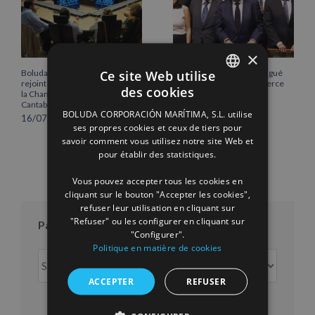
×
Ce site Web utilise
Boluda Corporación Marítima
Vicente Boluda Fos distingué
rejoint l’Assemblée plénière de
par la Chambre de commerce
des cookies
la Chambre de commerce de
de Séville.
SPANISH
Cantabrie
12/06/2026
BOLUDA CORPORACIÓN MARÍTIMA, S.L. utilise
16/07/2026
ENGLISH
ses propres cookies et ceux de tiers pour
savoir comment vous utilisez notre site Web et
FRENCH
pour établir des statistiques.
Vous pouvez accepter tous les cookies en
cliquant sur le bouton "Accepter les cookies",
refuser leur utilisation en cliquant sur
"Refuser" ou les configurer en cliquant sur
Par mois
"Configurer".
Politique en matière de cookies
Par
mois
ACCEPTER
REFUSER