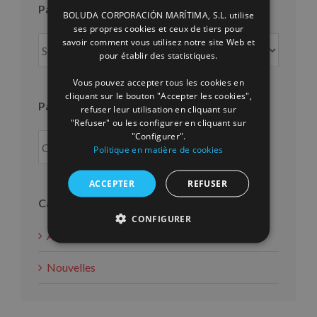
Par mois
BOLUDA CORPORACIÓN MARÍTIMA, S.L. utilise
ENGLISH
ses propres cookies et ceux de tiers pour
Par
savoir comment vous utilisez notre site Web et
FRENCH
pour établir des statistiques.
mois
Vous pouvez accepter tous les cookies en
cliquant sur le bouton "Accepter les cookies",
Par an
refuser leur utilisation en cliquant sur
"Refuser" ou les configurer en cliquant sur
"Configurer".
Politique en matière de cookies
ACCEPTER
REFUSER
Catégories
CONFIGURER
Actions d'intérêt social
Nouvelles