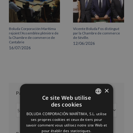
Boluda Corporación Marítima
Vicente Boluda Fos distingué
rejoint l’Assemblée plénière de
par la Chambre de commerce
la Chambre de commerce de
de Séville.
Cantabrie
12/06/2026
16/07/2026
×
Par mois
Ce site Web utilise
des cookies
Par
SPANISH
mois
BOLUDA CORPORACIÓN MARÍTIMA, S.L. utilise
ENGLISH
ses propres cookies et ceux de tiers pour
savoir comment vous utilisez notre site Web et
FRENCH
pour établir des statistiques.