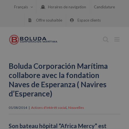
Skip
Français
Horaires de navigation
Candidature
to
content
Offre souhaitée
Espace clients
Boluda Corporación Marítima
collabore avec la fondation
Naves de Esperanza ( Navires
d’Esperance)
,
01/08/2014
|
Actions d'intérêt social
Nouvelles
Son bateau hôpital “Africa Mercy” est