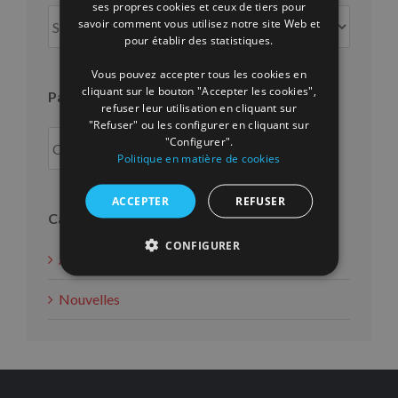
ses propres cookies et ceux de tiers pour
Par
savoir comment vous utilisez notre site Web et
FRENCH
mois
pour établir des statistiques.
Vous pouvez accepter tous les cookies en
cliquant sur le bouton "Accepter les cookies",
Par an
refuser leur utilisation en cliquant sur
"Refuser" ou les configurer en cliquant sur
"Configurer".
Politique en matière de cookies
ACCEPTER
REFUSER
Catégories
CONFIGURER
Actions d'intérêt social
Nouvelles