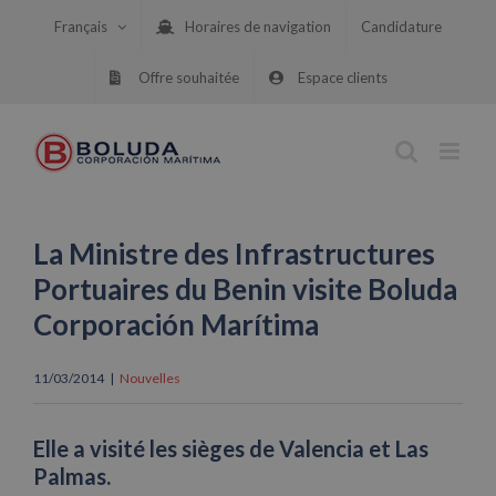
Skip
Français
Horaires de navigation
Candidature
to
content
Offre souhaitée
Espace clients
La Ministre des Infrastructures
Portuaires du Benin visite Boluda
Corporación Marítima
11/03/2014
|
Nouvelles
Elle a visité les sièges de Valencia et Las
Palmas.