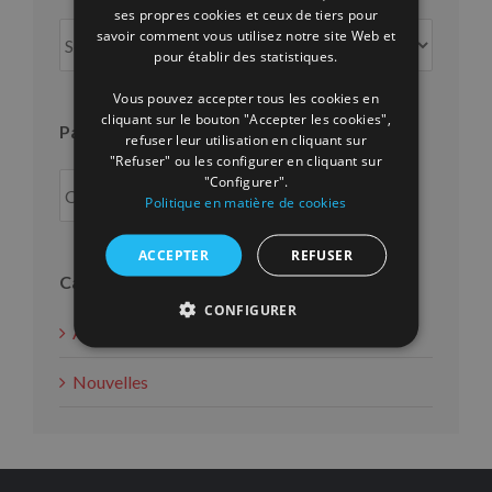
ENGLISH
ses propres cookies et ceux de tiers pour
Par
savoir comment vous utilisez notre site Web et
FRENCH
mois
pour établir des statistiques.
Vous pouvez accepter tous les cookies en
cliquant sur le bouton "Accepter les cookies",
Par an
refuser leur utilisation en cliquant sur
"Refuser" ou les configurer en cliquant sur
"Configurer".
Politique en matière de cookies
ACCEPTER
REFUSER
Catégories
CONFIGURER
Actions d'intérêt social
Nouvelles