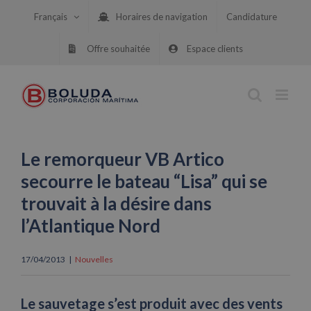
Skip
Français
Horaires de navigation
Candidature
to
content
Offre souhaitée
Espace clients
Le remorqueur VB Artico
secourre le bateau “Lisa” qui se
trouvait à la désire dans
l’Atlantique Nord
17/04/2013
|
Nouvelles
Le sauvetage s’est produit avec des vents