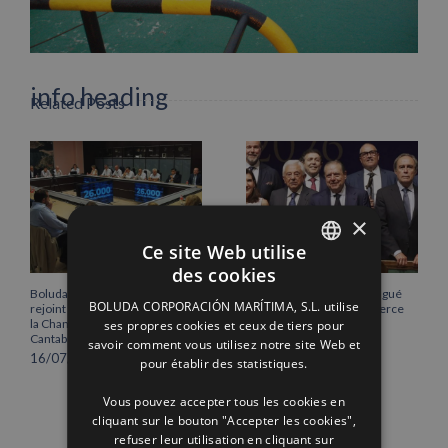
Facebook
X
LinkedIn
WhatsApp
Pinterest
Email
info heading
Related Posts
info content
×
Ce site Web utilise
des cookies
SPANISH
Boluda Corporación Marítima
Vicente Boluda Fos distingué
BOLUDA CORPORACIÓN MARÍTIMA, S.L. utilise
rejoint l’Assemblée plénière de
par la Chambre de commerce
ENGLISH
ses propres cookies et ceux de tiers pour
la Chambre de commerce de
de Séville.
Cantabrie
savoir comment vous utilisez notre site Web et
12/06/2026
FRENCH
16/07/2026
pour établir des statistiques.
Vous pouvez accepter tous les cookies en
cliquant sur le bouton "Accepter les cookies",
refuser leur utilisation en cliquant sur