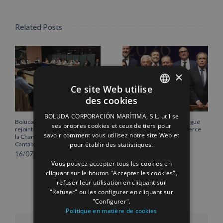
Related Posts
×
Ce site Web utilise
des cookies
SPANISH
BOLUDA CORPORACIÓN MARÍTIMA, S.L. utilise
ENGLISH
Boluda Corporación Marítima
Vicente Boluda Fos distingué
ses propres cookies et ceux de tiers pour
rejoint l’Assemblée plénière de
par la Chambre de commerce
savoir comment vous utilisez notre site Web et
la Chambre de commerce de
de Séville.
FRENCH
pour établir des statistiques.
Cantabrie
12/06/2026
16/07/2026
Vous pouvez accepter tous les cookies en
cliquant sur le bouton "Accepter les cookies",
refuser leur utilisation en cliquant sur
"Refuser" ou les configurer en cliquant sur
"Configurer".
Politique en matière de cookies