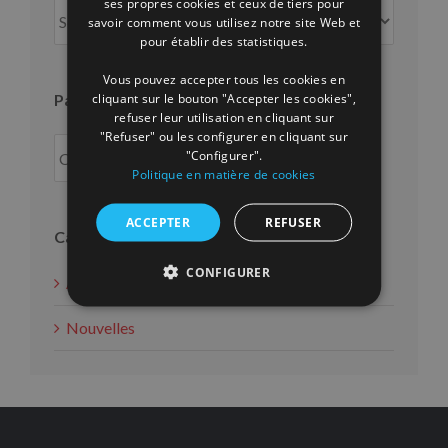
ses propres cookies et ceux de tiers pour
Par
savoir comment vous utilisez notre site Web et
FRENCH
mois
pour établir des statistiques.
Vous pouvez accepter tous les cookies en
cliquant sur le bouton "Accepter les cookies",
Par an
refuser leur utilisation en cliquant sur
"Refuser" ou les configurer en cliquant sur
"Configurer".
Politique en matière de cookies
ACCEPTER
REFUSER
Catégories
CONFIGURER
Actions d'intérêt social
Nouvelles