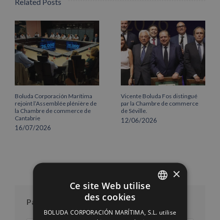
Related Posts
Boluda Corporación Marítima
Vicente Boluda Fos distingué
rejoint l’Assemblée plénière de
par la Chambre de commerce
la Chambre de commerce de
de Séville.
Cantabrie
12/06/2026
16/07/2026
×
Ce site Web utilise
des cookies
SPANISH
Par mois
BOLUDA CORPORACIÓN MARÍTIMA, S.L. utilise
ENGLISH