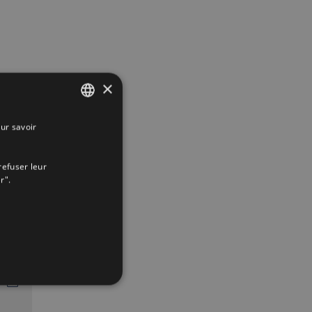
×
ur savoir
SPANISH
ENGLISH
refuser leur
FRENCH
r".
App
interest
Email