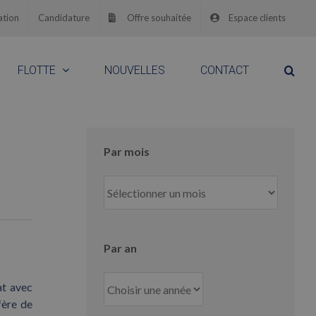
ation
Candidature
Offre souhaitée
Espace clients
FLOTTE
NOUVELLES
CONTACT
Par mois
Par
mois
Par an
at avec
fère de