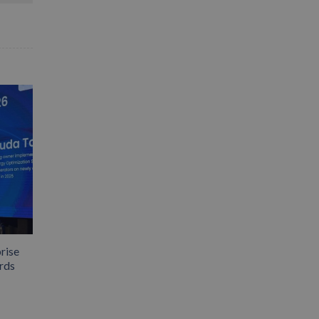
rise
rds