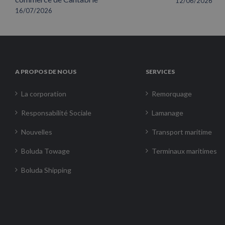
12/06/2026
16/07/2026
A PROPOS DE NOUS
SERVICES
La corporation
Remorquage
Responsabilité Sociale
Lamanage
Nouvelles
Transport maritime
Boluda Towage
Terminaux maritimes
Boluda Shipping