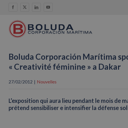
Skip
Facebook
X
LinkedIn
YouTube
to
content
Boluda Corporación Marítima spon
« Creativité féminine » a Dakar
27/02/2012
|
Nouvelles
L’exposition qui aura lieu pendant le mois de m
prétend sensibiliser e intensifier la défense so