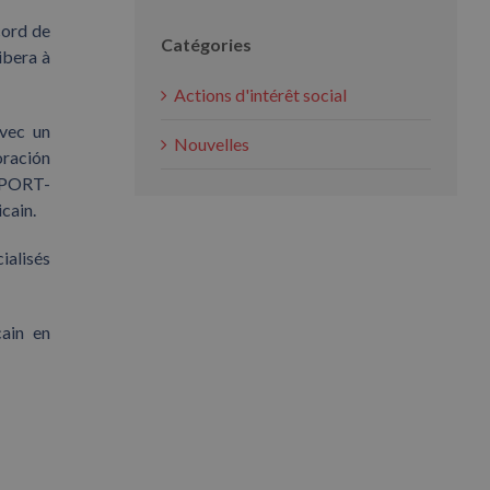
cord de
Catégories
ibera à
Actions d'intérêt social
avec un
Nouvelles
oración
NSPORT-
cain.
ialisés
cain en