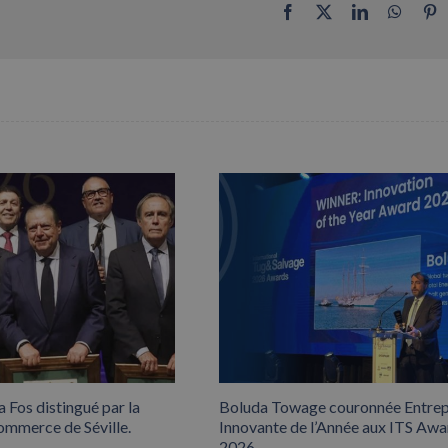
Facebook
X
LinkedIn
Whats
P
 Fos distingué par la
Boluda Towage couronnée Entrep
mmerce de Séville.
Innovante de l’Année aux ITS Awa
2026