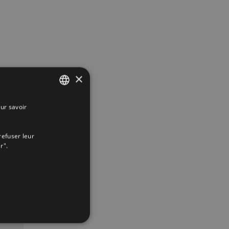
×
ur savoir
SPANISH
ENGLISH
refuser leur
FRENCH
r".