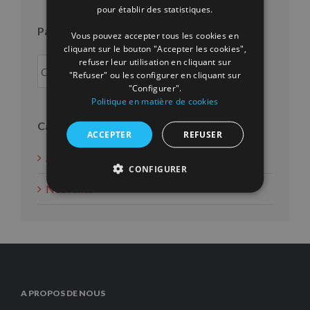
FRENCH
pour établir des statistiques.
Par an
Vous pouvez accepter tous les cookies en
cliquant sur le bouton "Accepter les cookies",
refuser leur utilisation en cliquant sur
"Refuser" ou les configurer en cliquant sur
"Configurer".
Politique en matière de cookies
Catégories
ACCEPTER
REFUSER
Actions d'intérêt social
CONFIGURER
Nouvelles
A PROPOS DE NOUS