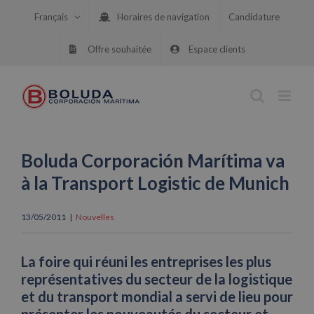
Skip
Français
Horaires de navigation
Candidature
to
content
Offre souhaitée
Espace clients
Boluda Corporación Marítima va
à la Transport Logistic de Munich
13/05/2011
|
Nouvelles
La foire qui réuni les entreprises les plus
représentatives du secteur de la logistique
et du transport mondial a servi de lieu pour