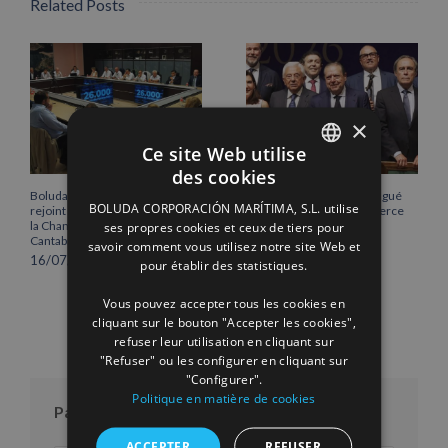
Related Posts
×
Ce site Web utilise
des cookies
SPANISH
Boluda Corporación Marítima
Vicente Boluda Fos distingué
BOLUDA CORPORACIÓN MARÍTIMA, S.L. utilise
rejoint l’Assemblée plénière de
par la Chambre de commerce
ENGLISH
la Chambre de commerce de
de Séville.
ses propres cookies et ceux de tiers pour
Cantabrie
12/06/2026
savoir comment vous utilisez notre site Web et
FRENCH
16/07/2026
pour établir des statistiques.
Vous pouvez accepter tous les cookies en
cliquant sur le bouton "Accepter les cookies",
refuser leur utilisation en cliquant sur
"Refuser" ou les configurer en cliquant sur
"Configurer".
Politique en matière de cookies
Par mois
ACCEPTER
REFUSER