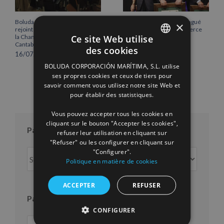
Boluda Corporación Marítima
Vicente Boluda Fos distingué
×
rejoint l’Assemblée plénière de
par la Chambre de commerce
Ce site Web utilise
la Chambre de commerce de
de Séville.
Cantabrie
12/06/2026
des cookies
16/07/2026
SPANISH
BOLUDA CORPORACIÓN MARÍTIMA, S.L. utilise
ENGLISH
ses propres cookies et ceux de tiers pour
savoir comment vous utilisez notre site Web et
FRENCH
pour établir des statistiques.
Vous pouvez accepter tous les cookies en
cliquant sur le bouton "Accepter les cookies",
Par mois
refuser leur utilisation en cliquant sur
"Refuser" ou les configurer en cliquant sur
"Configurer".
Par
Politique en matière de cookies
mois
ACCEPTER
REFUSER
Par an
CONFIGURER