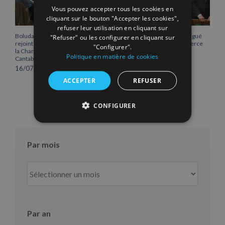
Vous pouvez accepter tous les cookies en
cliquant sur le bouton "Accepter les cookies",
refuser leur utilisation en cliquant sur
Boluda Corporación Marítima
Vicente Boluda Fos distingué
"Refuser" ou les configurer en cliquant sur
rejoint l’Assemblée plénière de
par la Chambre de commerce
"Configurer".
la Chambre de commerce de
de Séville.
Politique en matière de cookies
Cantabrie
12/06/2026
16/07/2026
ACCEPTER
REFUSER
CONFIGURER
Par mois
Par
mois
Par an