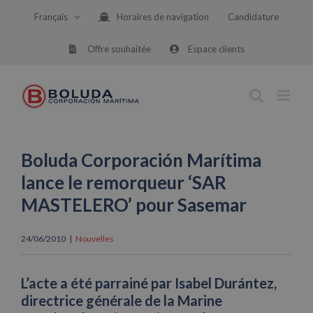
Skip
Français
Horaires de navigation
Candidature
to
content
Offre souhaitée
Espace clients
Boluda Corporación Marítima
lance le remorqueur ‘SAR
MASTELERO’ pour Sasemar
24/06/2010
|
Nouvelles
L’acte a été parrainé par Isabel Durántez,
directrice générale de la Marine