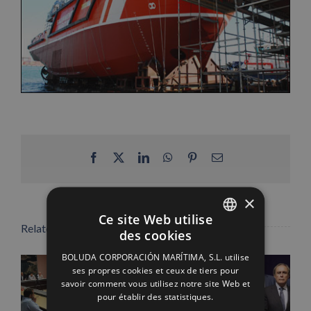
Facebook
X
LinkedIn
WhatsApp
Pinterest
Email
×
Ce site Web utilise
Related Posts
des cookies
SPANISH
BOLUDA CORPORACIÓN MARÍTIMA, S.L. utilise
ENGLISH
ses propres cookies et ceux de tiers pour
savoir comment vous utilisez notre site Web et
FRENCH
pour établir des statistiques.