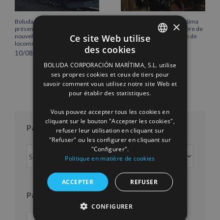
Boluda Shipping renforce sa
Boluda Corporación Marítima
×
présence ferroviaire avec la
rejoint l’Assemblée plénière de
Ce site Web utilise
nouvelle identité visuelle de ses
la Chambre de commerce de
locomotives
Cantabrie
des cookies
10/08/2026
16/07/2026
SPANISH
BOLUDA CORPORACIÓN MARÍTIMA, S.L. utilise
ENGLISH
ses propres cookies et ceux de tiers pour
savoir comment vous utilisez notre site Web et
FRENCH
pour établir des statistiques.
Vous pouvez accepter tous les cookies en
cliquant sur le bouton "Accepter les cookies",
Par mois
refuser leur utilisation en cliquant sur
"Refuser" ou les configurer en cliquant sur
"Configurer".
Par
Politique en matière de cookies
mois
ACCEPTER
REFUSER
Par an
CONFIGURER