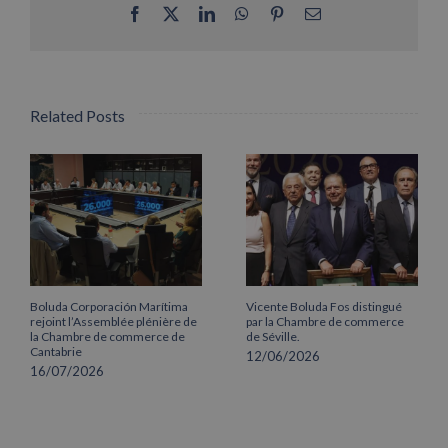
Facebook
X
LinkedIn
WhatsApp
Pinterest
Email
Related Posts
Boluda Corporación Marítima
Vicente Boluda Fos distingué
rejoint l’Assemblée plénière de
par la Chambre de commerce
la Chambre de commerce de
de Séville.
Cantabrie
12/06/2026
16/07/2026