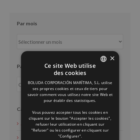
Par mois
Par
mois
×
Ce site Web utilise
Par an
des cookies
SPANISH
BOLUDA CORPORACIÓN MARÍTIMA, S.L. utilise
ENGLISH
ses propres cookies et ceux de tiers pour
savoir comment vous utilisez notre site Web et
FRENCH
pour établir des statistiques.
Catégories
Vous pouvez accepter tous les cookies en
cliquant sur le bouton "Accepter les cookies",
Actions d'intérêt social
refuser leur utilisation en cliquant sur
"Refuser" ou les configurer en cliquant sur
"Configurer".
Nouvelles